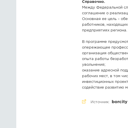
Справочно.
Между Федеральной слу
соглашение о реализац
Основная ее цель – об
работников, находящих
предприятиях региона.
В программе предусмо
опережающее профессио
организация обществен
опыта работы безработ
увольнения;
оказание адресной под
рабочих мест, в том ч
инвестиционных проект
содействие развитию м
borcity
Источник: