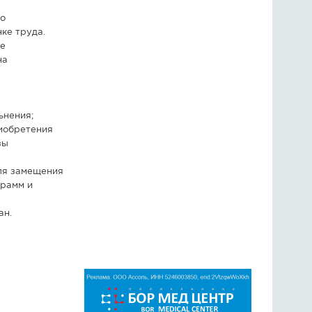
но
ке труда.
ве
на
ьнения;
риобретения
зы
для замещения
грамм и
ан.