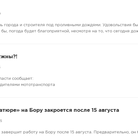
9
нь города и строителя под проливными дождями. Удовольствия бы
е бы, погода будет благоприятной, несмотря на то, что сегодня до
ужны?!
5
ласти сообщает:
одителями мототранспорта
атюре» на Бору закроется после 15 августа
05
завершит работу на Бору после 15 августа. Предварительно, он 