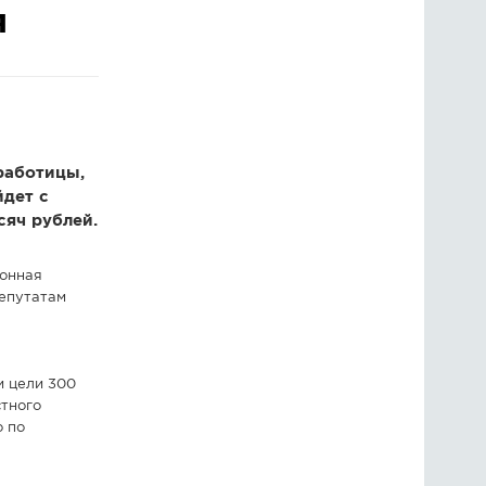
я
ГОЛОСОВАНИЯ
ПРЕДЛОЖИТЬ НОВОСТЬ
ФОТО
работицы,
дет с
сяч рублей.
йонная
депутатам
и цели 300
стного
о по