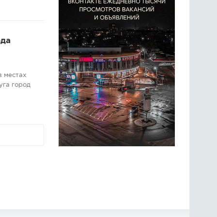
ода
в местах
уга город