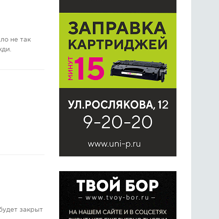
ло не так
жди.
будет закрыт