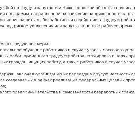
жбой по труду и занятости и Нижегородской областью подписа
ии программы, направленной на снижение напряженности на рын
еспечение защиты от безработицы и содействие в трудоустройст
ся под риском увольнения или занятых неполное рабочее время 
трены следующие меры:
нальное обучение работников в случае угрозы массового увол
ных работ, временного трудоустройства, стажировка в целях п
ных граждан, ищущих работу, а также работников в случае угро
держки, включая организацию их переезда в другую местность 
исле создаваемых в рамках реализации федеральных целевых про
ов;
алого предпринимательства и самозанятости безработных гражд