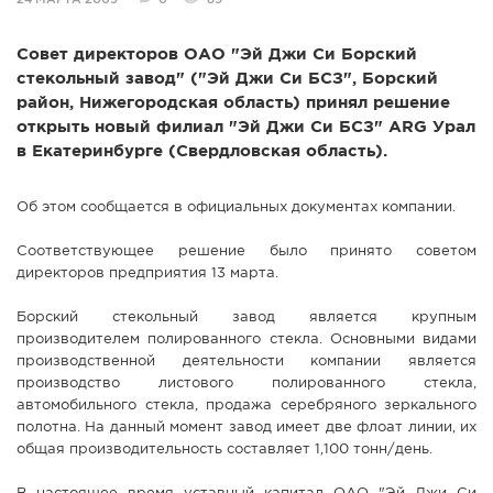
24 МАРТА 2009
0
89
СПРАВКА
Совет директоров ОАО "Эй Джи Си Борский
КАМЕРЫ
стекольный завод" ("Эй Джи Си БСЗ", Борский
КОНКУРСЫ
район, Нижегородская область) принял решение
открыть новый филиал "Эй Джи Си БСЗ" ARG Урал
СТАТЬИ
в Екатеринбурге (Свердловская область).
ГОЛОСОВАНИЯ
ПРЕДЛОЖИТЬ НОВОСТЬ
Об этом сообщается в официальных документах компании.
ФОТО
Соответствующее решение было принято советом
директоров предприятия 13 марта.
Борский стекольный завод является крупным
производителем полированного стекла. Основными видами
производственной деятельности компании является
производство листового полированного стекла,
автомобильного стекла, продажа серебряного зеркального
полотна. На данный момент завод имеет две флоат линии, их
общая производительность составляет 1,100 тонн/день.