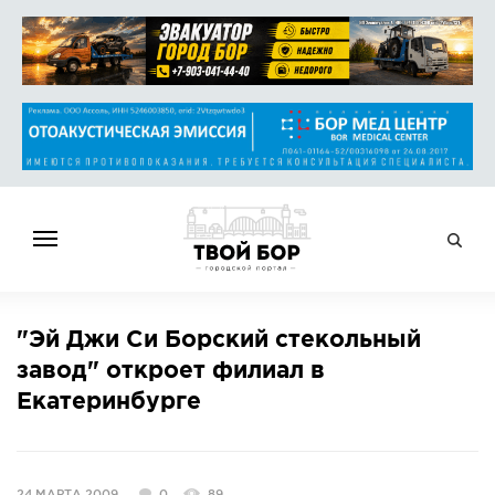
ГЛАВНАЯ
"Эй Джи Си Борский стекольный
НОВОСТИ
завод" откроет филиал в
СПРАВОЧНИК
Екатеринбурге
ОБЪЯВЛЕНИЯ
РАБОТА
АФИША