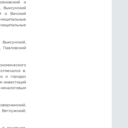
ояновский и
, Выксунский
й и Вачский
униципальные
униципальные
Выксунский,
, Павловский
ономического
отмечался в:
ах и городах
м инвестиций
 неналоговым
овернинский,
 Ветлужский,