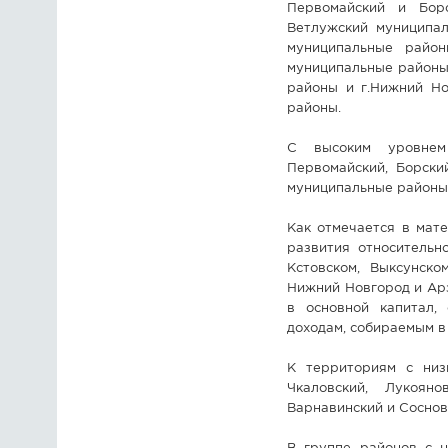
Первомайский и Бор
Ветлужский муниципал
муниципальные район
муниципальные районы
районы и г.Нижний Но
районы.
С высоким уровнем 
Первомайский, Борский
муниципальные районы 
Как отмечается в мате
развития относительн
Кстовском, Выксунско
Нижний Новгород и Ар
в основной капитал,
доходам, собираемым в
К территориям с низк
Чкаловский, Лукояно
Варнавинский и Соснов