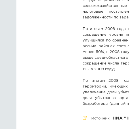
В группе районов с н
сельскохозяйственные
налоговые поступл
задолженности по зараб
По итогам 2008 года 
сокращение уровня пр
улучшился по сравнени
восьми районах соотн
менее 50%, в 2008 году
выше среднобластного д
сокращение числа терр
12 – в 2008 году).
По итогам 2008 год
территорий, имеющих
увеличение доли убыт
доля убыточных орга
безработицы (данный п
НИА "
Источник: