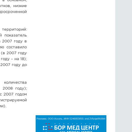
 в основном,
тков, низкие
росроченной
 территорий:
й показатель
 2007 году в
ию составило
 (в 2007 году
оду – на 18);
 2007 году до
 количества
 2008 году);
с 2007 годом
гистрируемой
и).