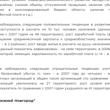
изким уровнем социально-экономического развития находятся,
 районы (низкие объемы отгруженной продукции, наличие убы
ения в консолидированный бюджет области, наличие п
отной плате и т.д.).
наблюдались следующие положительные тенденции в развитии
еступности в расчете на 10 тыс. человек населения (данны
ю с 2007 годом на 46 территориях); рост заработной платы (в
ошение среднемесячной зарплаты к среднеобластному значен
 – в 2 районах); рост ввода жилья в расчете на душу населения
анный показатель зафиксирован – на семи территориях, в 2008 г
иторий, имеющих задолженность по заработной плате (с 14 – в
а наблюдались следующие отрицательные тенденции: рост
 балансовый убыток (с трех – в 2007 году до четырех – в
очных организаций в общем числе организаций (по сравнению 
низаций увеличилась на 27 территориях); рост уровня ре
оказатель по сравнению с 2007 годом ухудшился на 41 территори
Нижний Новгород"