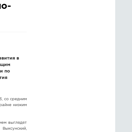
но-
ГОЛОСОВАНИЯ
ПРЕДЛОЖИТЬ НОВОСТЬ
ФОТО
звития в
ущим
и по
тия
3, со средним
крайне низким
ием выглядят
 Выксунский,