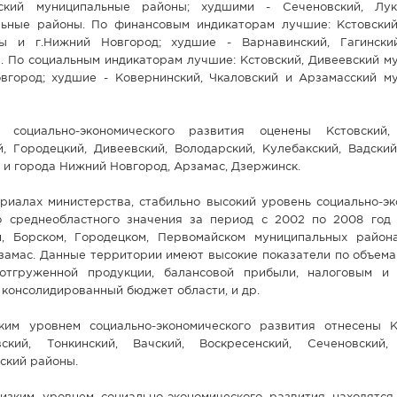
ский муниципальные районы; худшими - Сеченовский, Лук
ьные районы. По финансовым индикаторам лучшие: Кстовский
ы и г.Нижний Новгород; худшие - Варнавинский, Гагински
. По социальным индикаторам лучшие: Кстовский, Дивеевский м
вгород; худшие - Ковернинский, Чкаловский и Арзамасский м
социально-экономического развития оценены Кстовский, 
, Городецкий, Дивеевский, Володарский, Кулебакский, Вадский
и города Нижний Новгород, Арзамас, Дзержинск.
риалах министерства, стабильно высокий уровень социально-эк
о среднеобластного значения за период с 2002 по 2008 год 
м, Борском, Городецком, Первомайском муниципальных район
замас. Данные территории имеют высокие показатели по объема
 отгруженной продукции, балансовой прибыли, налоговым и
 консолидированный бюджет области, и др.
им уровнем социально-экономического развития отнесены К
вский, Тонкинский, Вачский, Воскресенский, Сеченовский,
ский районы.