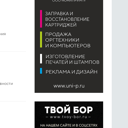
ния
ивности