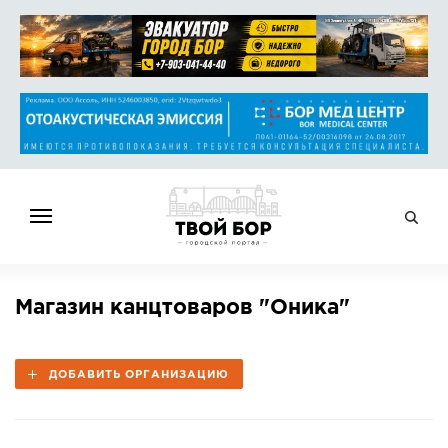
ГЛАВНАЯ
Магазин канцтоваров "Оника"
НОВОСТИ
СПРАВОЧНИК
ДОБАВИТЬ ОРГАНИЗАЦИЮ
ОБЪЯВЛЕНИЯ
РАБОТА
АФИША