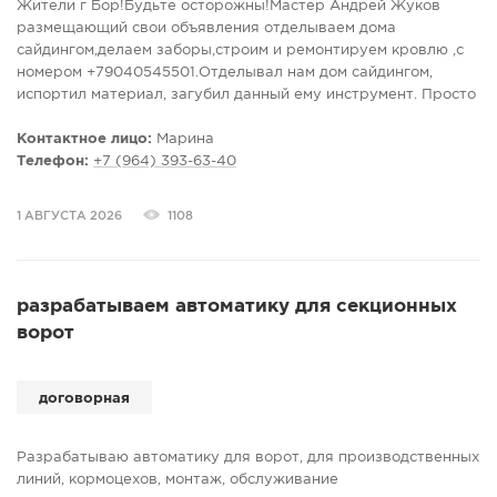
Жители г Бор!Будьте осторожны!Мастер Андрей Жуков
размещающий свои объявления отделываем дома
сайдингом,делаем заборы,строим и ремонтируем кровлю ,с
номером +79040545501.Отделывал нам дом сайдингом,
испортил материал, загубил данный ему инструмент. Просто
калымщик-любитель с острым желанием срубить бабла.
Контактное лицо:
Марина
Телефон:
+7 (964) 393-63-40
1 АВГУСТА 2026
1108
разрабатываем автоматику для секционных
ворот
договорная
Разрабатываю автоматику для ворот, для производственных
линий, кормоцехов, монтаж, обслуживание