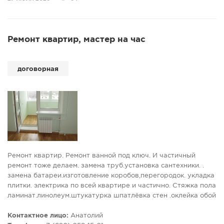
изделия к производству.
Учитываем габариты, условия эксплуатации, степень
защиты, размещение элементов и требования к
безопасности. В результате заказчик получает продуманное
Ремонт квартир, мастер на час
решение, готовое к изготовлению и дальнейшей
эксплуатации.
Эковатт - проектируем точно, производим надежно.
договорная
Ремонт квартир. Ремонт ванной под ключ. И частичный
ремонт тоже делаем. замена труб.установка сантехники. .
замена батареи.изготовление коробов,перегородок. укладка
плитки. электрика по всей квартире и частично. Стяжка пола
ламинат.линолеум.штукатурка шпатлёвка стен .оклейка обой
и многое другое.цена договорная. работы можно посмотреть
в контакте на моей странице все реальные .работаю один
Контактное лицо:
Анатолий