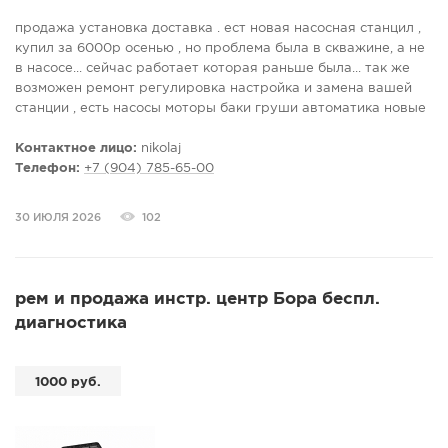
продажа установка доставка . ест новая насосная станцил ,
купил за 6000р осенью , но проблема была в скважине, а не
в насосе... сейчас работает которая раньше была... так же
возможен ремонт регулировка настройка и замена вашей
станции , есть насосы моторы баки груши автоматика новые
и бу , есть так же в продаже погружные насосы типа малыш
1500р. (провод 10 и 15 метров) и фекальные насосы ... также
Контактное лицо:
nikolaj
есть насосы и станции бу, отдельные насосы , ремонтирую
Телефон:
+7 (904) 785-65-00
любые насосы и прочую бытовую технику.
30 ИЮЛЯ 2026
102
рем и продажа инстр. центр Бора беспл.
диагностика
1000 руб.