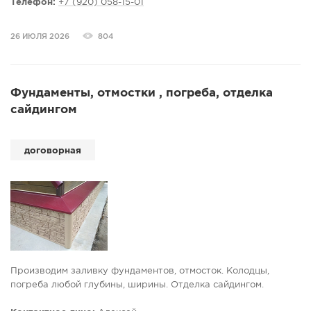
.можно и мелкие работы. Звоните по цене работы
Телефон:
+7 (920) 058-15-01
договоримся.
26 ИЮЛЯ 2026
804
Фундаменты, отмостки , погреба, отделка
сайдингом
договорная
Производим заливку фундаментов, отмосток. Колодцы,
погреба любой глубины, ширины. Отделка сайдингом.