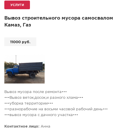
УСЛУГИ
СПРАВКА
КАМЕРЫ
Вывоз строительного мусора самосвалом
Камаз, Газ
КОНКУРСЫ
СТАТЬИ
11000 руб.
ГОЛОСОВАНИЯ
ПРЕДЛОЖИТЬ НОВОСТЬ
ФОТО
Вывоз мусора после ремонта•••
•••Вывоз веток,досок,и разного хлама•••
•••уборка территории•••
•••разнорабочие на восьми часовой рабочий день•••
•••вывоз мусора с дачного участка•••
•••Сбор мусора в мешки по необходимости•••
••• Вывоз мусора Газелью, Зил-самосвал, камаз-самосвал,
Контактное лицо:
Анна