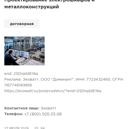
Проектирование электрошкафов и
металлоконструкций
договорная
erid: 2SDnjddE16a
Реклама. Эковатт. ООО "Доминант", ИНН: 772З4З2460, ОГРН
116774618З956
https://ecowatt.ru/proizvodstvo/?erid=2SDnjddE16a
Проектирование металлоконструкций - основа точного и
надежного производства.
Контактное лицо:
Эковатт
Эковатт разрабатывает конструкторскую документацию под
Телефон:
+7 (800) 505-33-08
задачи заказчика: от согласования технических параметров
до 2D/3D-чертежей, расчета материалов и подготовки
27 ИЮЛЯ 2026
64