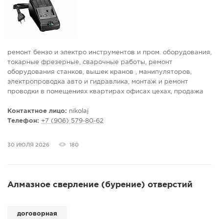
ремонт бензо и электро инструментов и пром. оборудования,
токарные фрезерные, сварочные работы, ремонт
оборудования станков, вышек кранов , манипуляторов,
электропроводка авто и гидравлика, монтаж и ремонт
проводки в помещениях квартирах офисах цехах, продажа
запчастей в основном бу по любой электро бытовой
радиотехники и пром. оборудования , платы, блоки, питания,
Контактное лицо:
nikolaj
реле, пускатели так же бензо инструменты, генераторы,
Телефон:
+7 (906) 579-80-62
триммеры, бурилки, насосы, мото блоки и прочее... еще
продаю грузовик маз6303 и прицеп маз 83781- прицеп
30 ИЮЛЯ 2026
180
работал один сезон-пробег не более 20 тысяч , маз - два
сезона , коленвал стандартный мотор не ремонтированный ,
рессоры ходовая часть в хорошем состоянии , от времени
немного подгнили крылья под кабиной , сама кабина не битая
Алмазное сверление (бурение) отверстий
не гнилая , один хозяин. выпуск 2003год пробег около 100
тыс.км.
договорная