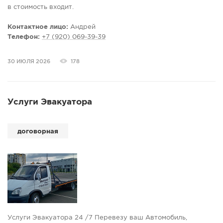
в стоимость входит.
дом - отделка плитами ЦСП с наружи
кровля - железо, мягкая на выбор
Контактное лицо:
Андрей
стены перегородки
Телефон:
+7 (920) 069-39-39
утепление, черновой пол , черновой потолок
30 ИЮЛЯ 2026
178
Услуги Эвакуатора
договорная
Услуги Эвакуатора 24 /7 Перевезу ваш Автомобиль,