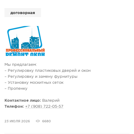
договорная
Мы предлагаем:
– Регулировку пластиковых дверей и окон
– Регулировку и замену фурнитуры
– Установку москитных сеток
– Пропенку
– Замену уплотнителя
– Монтаж подоконника
Контактное лицо:
Валерий
– Монтаж отлива
Телефон:
+7 (908) 722-05-57
– Монтаж козырька
– Изоляцию и шпаклевку четвертей
23 ИЮЛЯ 2026
6680
– Замену стеклопакета
- и пр.