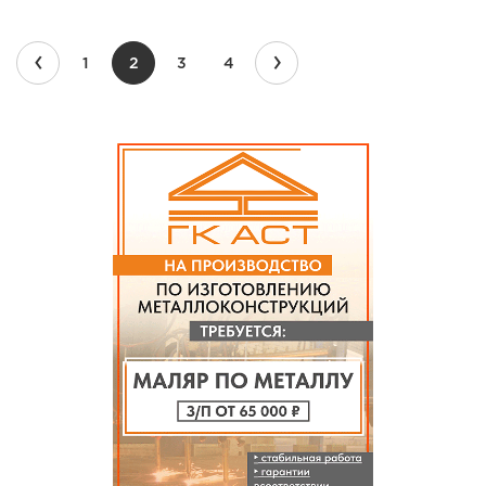
‹
›
1
2
3
4