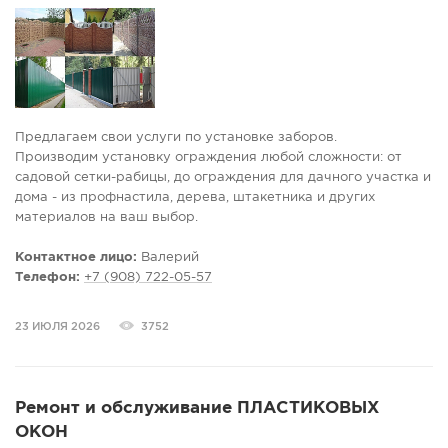
Предлагаем свои услуги по установке заборов.
Производим установку ограждения любой сложности: от
садовой сетки-рабицы, до ограждения для дачного участка и
дома - из профнастила, дерева, штакетника и других
материалов на ваш выбор.
Так же производим установку калиток и ворот различных
типов, осуществляем монтаж навесов.
Контактное лицо:
Валерий
Телефон:
+7 (908) 722-05-57
Русская бригада профессиональных строителей.
Рабочий стаж более 10 лет.
23 ИЮЛЯ 2026
3752
Ремонт и обслуживание ПЛАСТИКОВЫХ
ОКОН