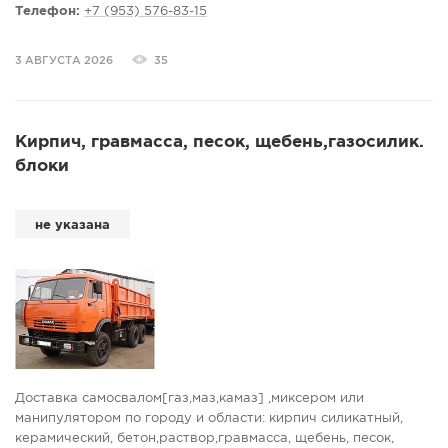
контейнеры, ломовоз
Телефон:
+7 (953) 576-83-15
Снос домов, садовых домиков, дач, бань, сараев ломовозом
3 АВГУСТА 2026
35
Кирпич, гравмасса, песок, щебень,газосилик.
блоки
не указана
Доставка самосвалом[газ,маз,камаз] ,миксером или
манипулятором по городу и области: кирпич силикатный,
керамический, бетон,раствор,гравмасса, щебень, песок,