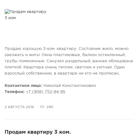
Продаю хорошую 3-ком. квартиру. Состояние жило, можно
заезжать и жить! Окна пластиковые, балкон остекленный,
трубы поменянные. Санузел раздельный, ванная облицована
плиткой. Квартира очень теплая, светлая и уютная. Один
взрослый собственник, в квартире ни кто не прописан,
ключи в день сделки (чистая продажа). Развитая
инфраструктура: остановка общественного транспорта,
Контактное лицо:
Николай Константинович
магазины, школы, детсады - все в шаговой доступности. При
Телефон:
+7 (908) 752-94-95
продаже предоставляем полный пакет документов,
юридическое сопровождение сделки. Звоните, приезжайте
2 АВГУСТА 2019
290
на просмотр. ЕНК
Продам квартиру 3 ком.