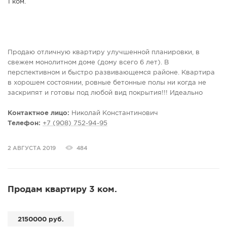
Продаю отличную квартиру улучшенной планировки, в
свежем монолитном доме (дому всего 6 лет). В
перспективном и быстро развивающемся районе. Квартира
в хорошем состоянии, ровные бетонные полы ни когда не
заскрипят и готовы под любой вид покрытия!!! Идеально
ровные стены и потолки не потребуют дополнительных
вложений при ремонте, который в этой квартире и так
Контактное лицо:
Николай Константинович
сделан всего два года назад, так что можно сразу же
Телефон:
+7 (908) 752-94-95
заехать и жить!!! Светлая комната почти квадратной формы
довольно вместительная. Большая кухня 10 кв.м. разместить
2 АВГУСТА 2019
484
большую дружную компанию и при желании может стать
второй комнатой. Сантехника вся новая. Газ, свет и вода всё
по счётчикам. Так же большим плюсом будет собственное
АГВ которое не только позволит хорошо сэкономить на
Продам квартиру 3 ком.
коммунальных платежах, но и не оставит Вас без горячей
воды летом и не даст Вам замерзнуть весной и осенью когда
уже холодно, а отопление ещё не дали!!! Дом
2150000 руб.