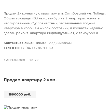
Продам 2х комнатную квартиру в п. Октябрьский ул. Победы.
Общая площадь 43,7кв.м., тамбур на 2 квартиры, комнаты
изолированные, с\у совместный, застекленная лоджия.
Квартира в хорошем жилом состоянии, в комнатах недавно
сделан ремонт. Квартира индивидуальная, с тамбуром и
лоджией, так же выделенное место под окном для стоянки
автомобиля. Таких квартир в данном доме нет.
Контактное лицо:
Никита Владимирович
Инфраструктура в шаговой доступности: садики, школа,
Телефон:
+7 (904) 783-44-80
продуктовые и хоз. магазины, сбербанк, ФОК, р. Волга. При
продаже предоставляем полный пакет документов,
3 АПРЕЛЯ 2019
70
юридическое сопровождение сделки. Звоните, приезжайте
на просмотр.
Продам квартиру 2 ком.
1860000 руб.