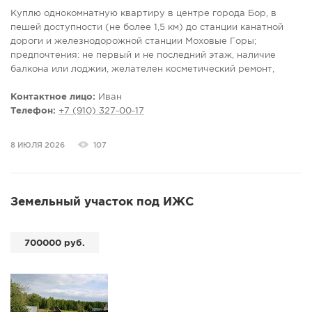
детские сады, досуговый центр, зоны отдыха (Парк
Куплю однокомнатную квартиру в центре города Бор, в
Семейный).
пешей доступности (не более 1,5 км) до станции канатной
Удобная транспортная развязка: остановки автобуса и
дороги и железнодорожной станции Моховые Горы;
электрички, а также канатная дорога, позволяющая быстро
предпочтения: не первый и не последний этаж, наличие
добраться до Нижнего Новгорода.
балкона или лоджии, желателен косметический ремонт,
желательна мебель и бытовая техника, бюджет от 4 до 4,5
Оплата коммунальных услуг (электричество, газ, вода,
млн рублей в зависимости от соответствия указанным
Контактное лицо:
Иван
канализация) производится по счетчикам.
параметрам.
Телефон:
+7 (910) 327-00-17
Единоразовая комиссия-70%
8 ИЮЛЯ 2026
107
Земельный участок под ИЖС
700000 руб.