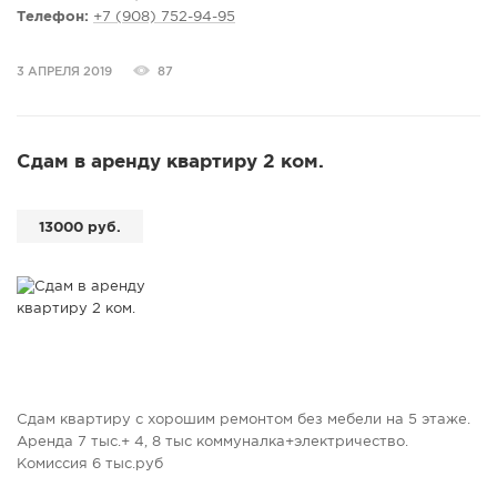
продаже предоставляем полный пакет документов,
Телефон:
+7 (908) 752-94-95
юридическое сопровождение сделки. Звоните, приезжайте
на просмотр. Фото соответствуют действительности. ЕНК
3 АПРЕЛЯ 2019
87
Сдам в аренду квартиру 2 ком.
13000 руб.
Сдам квартиру с хорошим ремонтом без мебели на 5 этаже.
Аренда 7 тыс.+ 4, 8 тыс коммуналка+электричество.
Комиссия 6 тыс.руб