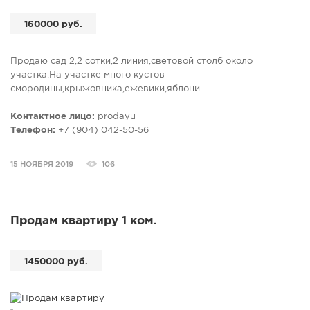
Чистый подъезд, так же после капитального ремонта с видео
наблюдением.БОЛЬШЕ ФОТО на авито!!
160000 руб.
Продаю сад 2,2 сотки,2 линия,световой столб около
участка.На участке много кустов
смородины,крыжовника,ежевики,яблони.
Контактное лицо:
prodayu
Телефон:
+7 (904) 042-50-56
15 НОЯБРЯ 2019
106
Продам квартиру 1 ком.
1450000 руб.