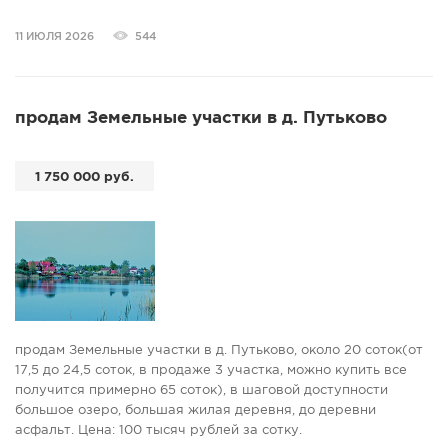
квартиры, душевые на первом этаже. Фасад снаружи
дополнительно утеплен, не угловая.
11 ИЮЛЯ 2026
544
Расположение очень удобное, вся инфраструктура в
шаговой и транспортной доступности: детские сады, школы,
магазины, аптеки, остановки, аллеи, лес, река Волга.
Рядом улицы: Западная, Мира, Махалова, Рабочая,
продам Земельные участки в д. Путьково
Подлужная, Вали Котика, Максимова.
Чистая продажа. Подходит под все виды расчетов,
материнский капитал, сертификаты, ипотеку (помощь в ее
1 750 000 руб.
оформлении).
продам Земельные участки в д. Путьково, около 20 соток(от
17,5 до 24,5 соток, в продаже 3 участка, можно купить все
получится примерно 65 соток), в шаговой доступности
большое озеро, большая жилая деревня, до деревни
асфальт. Цена: 100 тысяч рублей за сотку.