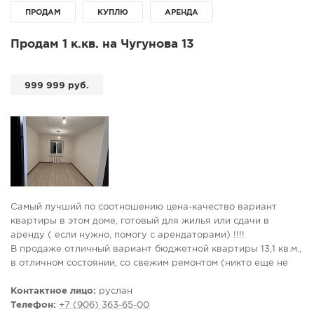
ПРОДАМ
КУПЛЮ
АРЕНДА
СПРАВКА
КАМЕРЫ
Продам 1 к.кв. на Чугунова 13
КОНКУРСЫ
СТАТЬИ
999 999 руб.
ГОЛОСОВАНИЯ
ПРЕДЛОЖИТЬ НОВОСТЬ
ФОТО
Самый лучший по соотношению цена-качество вариант
квартиры в этом доме, готовый для жилья или сдачи в
аренду ( если нужно, помогу с арендаторами) !!!!
В продаже отличный вариант бюджетной квартиры 13,1 кв.м.,
в отличном состоянии, со свежим ремонтом (никто еще не
жил и не живет), можем передать ключи в день сделки.
Новая входная железная дверь, на полу линолеум , хорошие
Контактное лицо:
руслан
обои , пластиковое окно, туалет и кухня прямо на против
Телефон:
+7 (906) 363-65-00