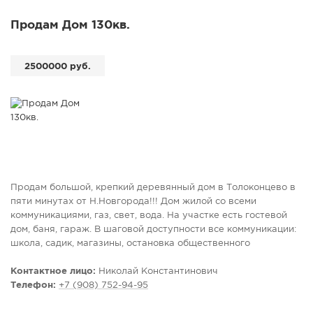
на просмотр. ЕНК
Продам Дом 130кв.
2500000 руб.
Продам большой, крепкий деревянный дом в Толоконцево в
пяти минутах от Н.Новгорода!!! Дом жилой со всеми
коммуникациями, газ, свет, вода. На участке есть гостевой
дом, баня, гараж. В шаговой доступности все коммуникации:
школа, садик, магазины, остановка общественного
транспорта. Асфальтированная дорога до дома. Очень
живописные места, красивое озеро и цветущие луга!!! При
Контактное лицо:
Николай Константинович
продаже предоставляем полный пакет документов,
Телефон:
+7 (908) 752-94-95
юридическое сопровождение сделки. Звоните, приезжайте