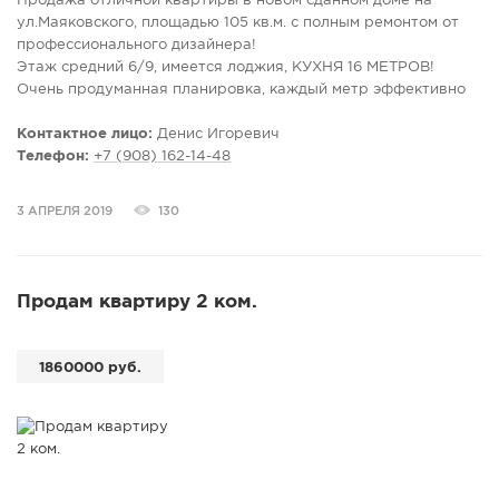
Продажа отличной квартиры в новом сданном доме на
ул.Маяковского, площадью 105 кв.м. с полным ремонтом от
профессионального дизайнера!
Этаж средний 6/9, имеется лоджия, КУХНЯ 16 МЕТРОВ!
Очень продуманная планировка, каждый метр эффективно
используется (много мест хранения, кухня и гостиная
разделены на условные зоны различного использования).
Контактное лицо:
Денис Игоревич
В квартире выполнен отличный ремонт, который Вам не
Телефон:
+7 (908) 162-14-48
придется переделывать и он прослужит долгие годы. Также
выполнены теплые полы, стоит кондиционер, в кухне
3 АПРЕЛЯ 2019
130
встроенная техника, очень качественная сан. техника,
межкомнатные и входная дверь. Можете все оценить по
реальным фотографиям, НО лучше увидеть «в живую».
Внимание! В подарок остается качественная кухня со всей
Продам квартиру 2 ком.
встройкой (варочная панель, холодильник, посудомоечная
машина, духовой шкаф), Столовая группа, гардеробные в
прихожей, гардероб в спальной, камин с порталом, а также
1860000 руб.
много мебели, купленной