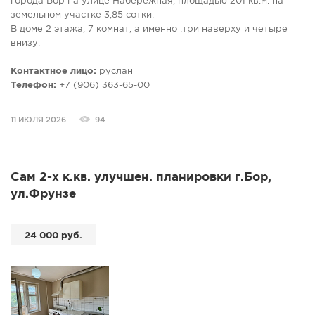
города Бор на улице Набережная, площадью 201 кв.м. на
земельном участке 3,85 сотки.
В доме 2 этажа, 7 комнат, а именно :три наверху и четыре
внизу.
Высота потолков: первый этаж - 2,7 метра, второй этаж - 2,5
метра.
Контактное лицо:
руслан
Комнаты большие, светлые. Окна пластиковые. На первом
Телефон:
+7 (906) 363-65-00
этаже на окнах установлены кованые решётки. Тёплые полы
в кухне, ванной и в бане.Внизу совмещённые туалет и
11 ИЮЛЯ 2026
94
душевая кабина, на втором этаже - туалет.
Отопление АГВ, водопровод и канализация-центральные. В
баню проведена холодная и горячая вода. Имеется навес
для машины.
Сам 2-х к.кв. улучшен. планировки г.Бор,
Все необходимое для комфортного проживания в шаговой и
ул.Фрунзе
транспортной доступности.
24 000 руб.