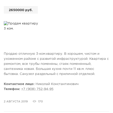
2650000 руб.
Продаю отличную 3-ком.квартиру. В хорошем, чистом и
ухоженном районе с развитой инфраструктурой. Квартира с
ремонтом, все трубы поменяны, стаяк поменянный,
сантехника новая. Большая кухня почти 11 кв.м. плюс
бытовка. Санузел раздельный с приличной отделкой.
Комнаты изолированы. Остекленная лоджия, на лоджии
сделан погреб. В целом квартира из разряда «Заезжай и
Контактное лицо:
Николай Константинович
живи». В микрорайоне всё в шаговой доступности; школа,
Телефон:
+7 (908) 752-94-95
садик, магазины (Пятерочка, Магнит и тд), аптеки, остановки,
почта. Всё что нужно для комфортного проживания. При
2 АВГУСТА 2019
170
продаже предоставляем полный пакет документов,
юридическое сопровождение сделки. Звоните, приезжайте