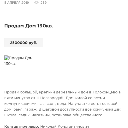
на просмотр. Фото соответствуют действительности. ЕНК
5 АПРЕЛЯ 2019
259
Продам Дом 130кв.
2500000 руб.
Продам большой, крепкий деревянный дом в Толоконцево в
пяти минутах от Н.Новгорода!!! Дом жилой со всеми
коммуникациями, газ, свет, вода. На участке есть гостевой
дом, баня, гараж. В шаговой доступности все коммуникации:
школа, садик, магазины, остановка общественного
транспорта. Асфальтированная дорога до дома. Очень
живописные места, красивое озеро и цветущие луга!!! При
Контактное лицо:
Николай Константинович