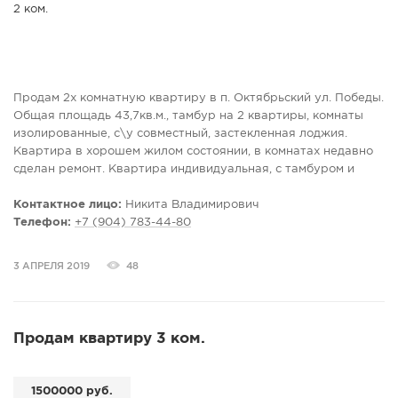
Продам 2х комнатную квартиру в п. Октябрьский ул. Победы.
Общая площадь 43,7кв.м., тамбур на 2 квартиры, комнаты
изолированные, с\у совместный, застекленная лоджия.
Квартира в хорошем жилом состоянии, в комнатах недавно
сделан ремонт. Квартира индивидуальная, с тамбуром и
лоджией, так же выделенное место под окном для стоянки
автомобиля. Таких квартир в данном доме нет.
Контактное лицо:
Никита Владимирович
Инфраструктура в шаговой доступности: садики, школа,
Телефон:
+7 (904) 783-44-80
продуктовые и хоз. магазины, сбербанк, ФОК, р. Волга. При
продаже предоставляем полный пакет документов,
3 АПРЕЛЯ 2019
48
юридическое сопровождение сделки. Звоните, приезжайте
на просмотр.
Продам квартиру 3 ком.
1500000 руб.