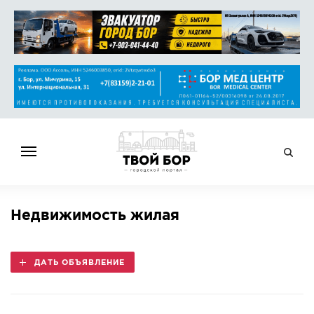
ГЛАВНАЯ
Недвижимость жилая
НОВОСТИ
СПРАВОЧНИК
ДАТЬ ОБЪЯВЛЕНИЕ
ОБЪЯВЛЕНИЯ
РАБОТА
АФИША