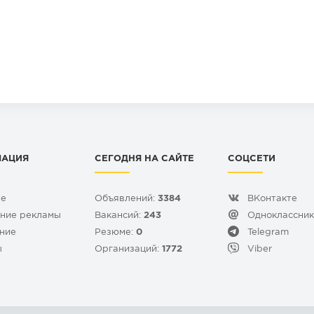
олтовые, штифтовые, шпилечные, сварка);
ое черчение, изометрия, виды, разрезы, сечения;
ка печатных плат и схемы электрические
единицы, спецификации;
 диплом),курсовых и др.
ствии с вашими требованиями и требованиями:
МАЦИЯ
СЕГОДНЯ НА САЙТЕ
СОЦСЕТИ
те
Объявлений:
3384
ВКонтакте
ние рекламы
Вакансий:
243
Одноклассни
ние
Резюме:
0
Telegram
ы
Организаций:
1772
Viber