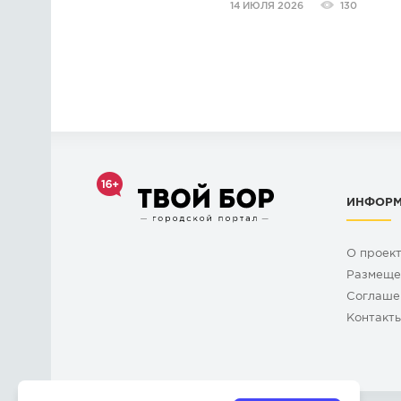
14 ИЮЛЯ 2026
130
- Соединения (винтовые, б
- Детали машин, проекционн
- Радиотехника (трассиров
принципиальные);
- Детализация, сборочные 
- Чертежи для дипломов (на
Работы делаются в соответ
ГОСТ, ЕСКД, СПДС.
ИНФОР
О проек
Размеще
Cоглаше
Контакт