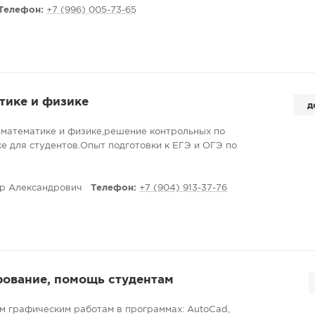
Телефон:
+7 (996) 005-73-65
выявляю пробелы и определяю стартовый уровень
й план под цели (подтянуть оценки,
 работе или экзамену). ????
тике и физике
д
заниматься очно или онлайн (использую
 математике и физике,решение контрольных по
ронные пособия). ????
е для студентов.Опыт подготовки к ЕГЭ и ОГЭ по
е занятий даю обратную связь, при
 программу. ????
р Александрович
Телефон:
+7 (904) 913-37-76
и успешно закрывают пробелы, повышают
т хорошие баллы на проверочных и
е, какой класс и какая цель сейчас в приоритете
троить маршрут! ????
рование, помощь студентам
 графическим работам в программах: AutoCad,