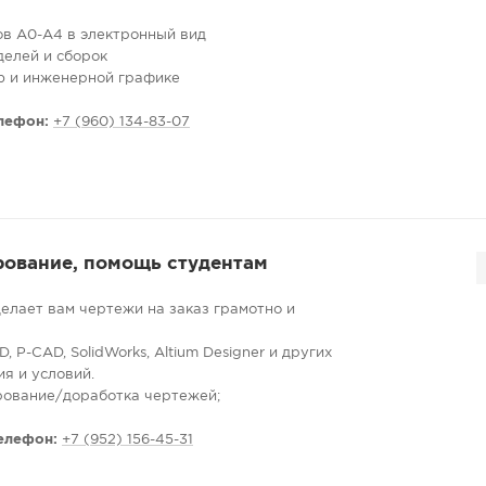
в А0-А4 в электронный вид
елей и сборок
ю и инженерной графике
курсовых и дипломных работ
 устройств
лефон:
+7 (960) 134-83-07
вание (трассировка печатных плат и схемы
ьные)
овых изображений в векторную форму – в
ктора, перечерчивание чертежей с фотографий
ений. Вся документация выполняется в строгом
рование, помощь студентам
ежа в день обращения
лает вам чертежи на заказ грамотно и
ость договорная
, P-CAD, SolidWorks, Altium Designer и других
я и условий.
рование/доработка чертежей;
сложность;
оекционное черчение;
елефон:
+7 (952) 156-45-31
ронный вид или с других источников: из
урнала, с книжки (оцифровка);