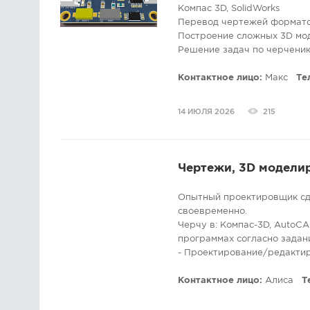
Компас 3D, SolidWorks
Перевод чертежей формато
Построение сложных 3D мод
Решение задач по черчени
Выполнение чертежей для 
Детали машин, механизмов,
Контактное лицо:
Макс
Те
Радиотехника и конструиро
электрические принципиал
14 ИЮЛЯ 2026
215
Консультации.
Перевод чертежей с растр
формат графического реда
или сканированных изображ
Чертежи, 3D модели
соответствии с ЕСКД
Возможно выполнение черт
Опытный проектировщик сде
Быстро, качественно, стоим
своевременно.
Черчу в: Компас-3D, AutoCAD
программах согласно задани
- Проектирование/редакти
- 3D моделирование любая 
- Инженерная графика и пр
Контактное лицо:
Алиса
Т
- Перевод с бумаги в элект
интернета, с картинки, с ж