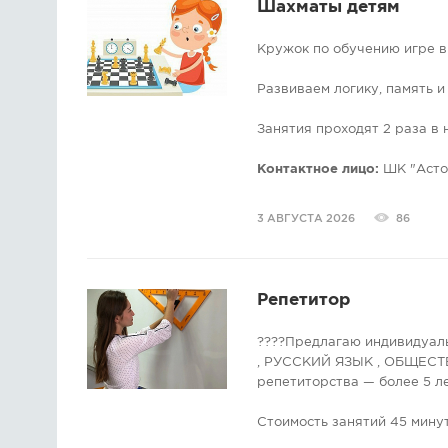
Шахматы детям
Кружок по обучению игре в
Развиваем логику, память 
Занятия проходят 2 раза в 
Адрес: ул.В.Котика, д.8, оф.2
Контактное лицо:
ШК "Асто
Дополнительная информация
3 АВГУСТА 2026
86
сообщения https://vk.com/as
Репетитор
????Предлагаю индивидуал
, РУССКИЙ ЯЗЫК , ОБЩЕСТВ
репетиторства — более 5 ле
Стоимость занятий 45 минут