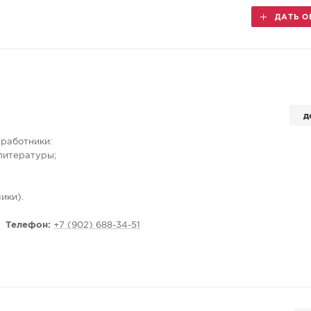
ДАТЬ О
д
работники:
 литературы;
ики).
ы.
Телефон:
+7 (902) 688-34-51