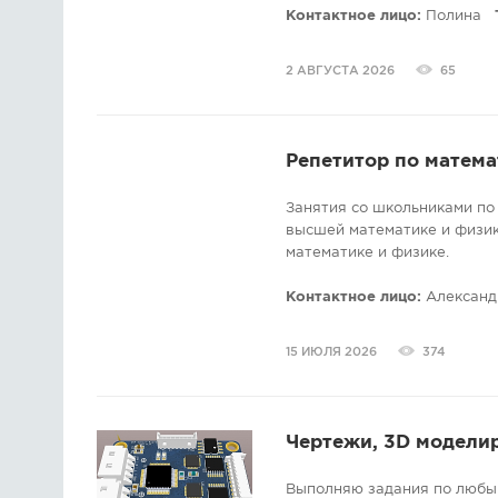
Как выстраиваю работу:
Контактное лицо:
Полина
* Начинаю с диагностики: 
2 АВГУСТА 2026
65
ученика. ????
* Составляю индивидуальны
подготовиться к конкретной
Репетитор по матема
* Подбираю формат: можно 
Занятия со школьниками по
интерактивные доски, элект
высшей математике и физик
математике и физике.
* Слежу за динамикой: посл
необходимости корректирую
Контактное лицо:
Александ
Результат: ????мои ученик
успеваемость и показываю
15 ИЮЛЯ 2026
374
экзаменационных работах.
????Хотите начать? Напишит
— подскажу, как лучше выс
Чертежи, 3D модели
Выполняю задания по любым