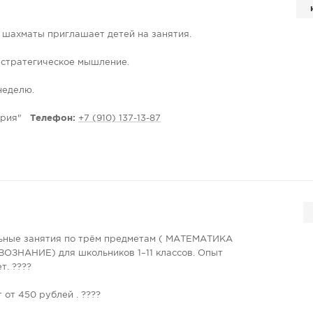
 шaхматы приглашает детей на занятия.
и стратегическое мышление.
неделю.
13
рия"
Телефон:
+7 (910) 137-13-87
 по телефону: +79101371387 или через
toriyabor
ьные занятия по трём предметам ( МАТЕМАТИКА
ОЗНАНИЕ) для школьников 1–11 классов. Опыт
т. ????
 от 450 рублей . ????