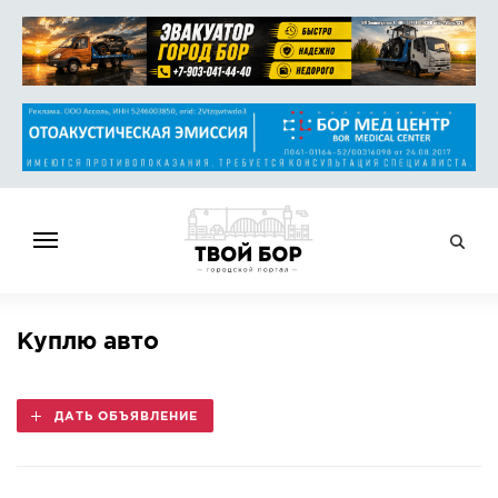
ГЛАВНАЯ
Куплю авто
НОВОСТИ
СПРАВОЧНИК
ДАТЬ ОБЪЯВЛЕНИЕ
ОБЪЯВЛЕНИЯ
РАБОТА
АФИША