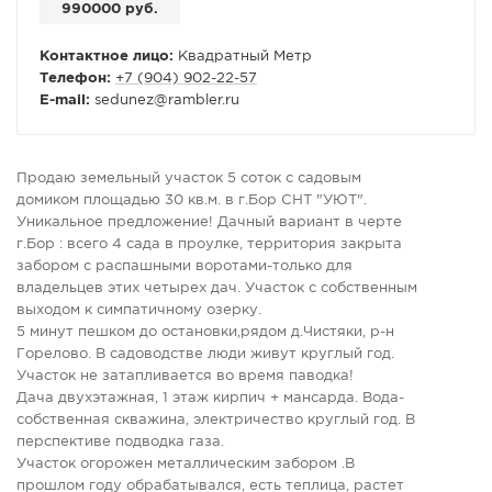
990000 руб.
Контактное лицо:
Квадратный Метр
Телефон:
+7 (904) 902-22-57
E-mail:
sedunez
@
rambler.ru
Продаю земельный участок 5 соток с садовым
домиком площадью 30 кв.м. в г.Бор СНТ "УЮТ".
Уникальное предложение! Дачный вариант в черте
г.Бор : всего 4 сада в проулке, территория закрыта
забором с распашными воротами-только для
владельцев этих четырех дач. Участок с собственным
выходом к симпатичному озерку.
5 минут пешком до остановки,рядом д.Чистяки, р-н
Горелово. В садоводстве люди живут круглый год.
Участок не затапливается во время паводка!
Дача двухэтажная, 1 этаж кирпич + мансарда. Вода-
собственная скважина, электричество круглый год. В
перспективе подводка газа.
Участок огорожен металлическим забором .В
прошлом году обрабатывался, есть теплица, растет