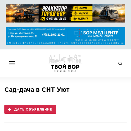
ГЛАВНАЯ
Сад-дача в СНТ Уют
НОВОСТИ
СПРАВОЧНИК
ДАТЬ ОБЪЯВЛЕНИЕ
ОБЪЯВЛЕНИЯ
РАБОТА
АФИША