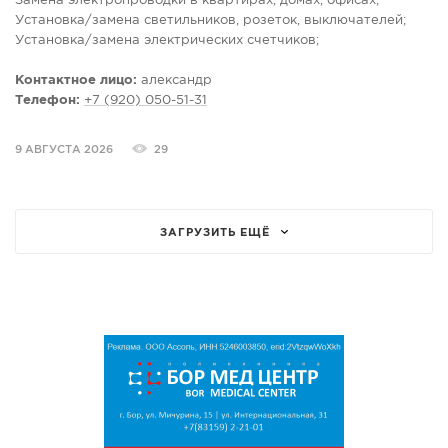
Замена электропроводки в квартирах, домах, офисах;
Установка/замена светильников, розеток, выключателей;
Установка/замена электрических счетчиков;
Сборка/ревизия электрических щитов;
Гарантия.
Контактное лицо:
александр
Телефон:
+7 (920) 050-51-31
9 АВГУСТА 2026
29
ЗАГРУЗИТЬ ЕЩЁ