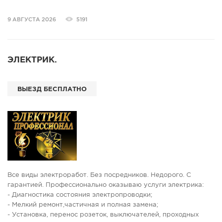
- Подключение бытовых эл.приборов (электроплиты,
духовые шкафы, варочные панели, вытяжки и т.д.);
9 АВГУСТА 2026
5191
- Замена старой электропроводки;
- Доработка электропроводки в новостройках по
индивидуальным и дизайнерским проектам;
- Электромонтажные работы в частных домах, коттеджах,
ЭЛЕКТРИК.
дачах, банях, гаражах и т.д.;
- Сборка и установка люстр, светильников бытового и
промышленного назначения.
ВЫЕЗД БЕСПЛАТНО
☆Электрик Бор☆
Все виды электроработ. Без посредников. Недорого. С
гарантией. Профессионально оказываю услуги электрика:
- Диагностика состояния электропроводки;
- Мелкий ремонт,частичная и полная замена;
- Установка, перенос розеток, выключателей, проходных