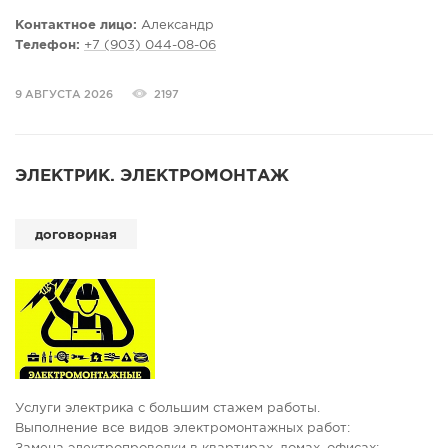
переключателей;
- Монтаж, коммутация электрических щитов, ВРУ, установка,
Контактное лицо:
Александр
подключение счётчиков, автоматов, УЗО;
Телефон:
+7 (903) 044-08-06
- Подключение бытовых эл.приборов (электроплиты,
духовые шкафы, варочные панели, вытяжки и т.д.);
9 АВГУСТА 2026
2197
- Замена старой электропроводки;
- Доработка электропроводки в новостройках по
индивидуальным и дизайнерским проектам;
- Электромонтажные работы в частных домах, коттеджах,
ЭЛЕКТРИК. ЭЛЕКТРОМОНТАЖ
дачах, банях, гаражах и т.д.;
- Сборка и установка люстр, светильников бытового и
промышленного назначения.
договорная
☆Электрик Бор☆
Услуги электрика с большим стажем работы.
Выполнение все видов электромонтажных работ: