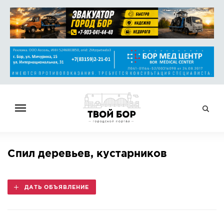
ГЛАВНАЯ
Спил деревьев, кустарников
НОВОСТИ
СПРАВОЧНИК
ДАТЬ ОБЪЯВЛЕНИЕ
ОБЪЯВЛЕНИЯ
РАБОТА
АФИША