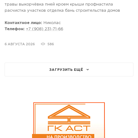
травы выкорчёвка пней кроем крыши профнастила
расчистка участков отделка бань строительства домов
беседки вывоз мусора а также чистим сады огороды
установка теплиц дверей входные межкомнатные копка ям
Контактное лицо:
Николас
траншей колодцы сварочные работы навесы ложим печи
Телефон:
+7 (908) 231-71-66
камины все виды работ акция 6 покос в подарок торопитесь
ограниченно натяжные потолки любой сложности.спешите
6 АВГУСТА 2026
586
запесь
ЗАГРУЗИТЬ ЕЩЁ