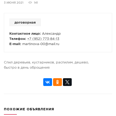
3 ИЮНЯ 2021
141
СПРАВКА
КАМЕРЫ
договорная
КОНКУРСЫ
СТАТЬИ
Контактное лицо:
Александр
Телефон:
+7 (952) 773-84-13
ГОЛОСОВАНИЯ
E-mail:
martinova-00
@
mail.ru
ПРЕДЛОЖИТЬ НОВОСТЬ
ФОТО
Спил деревьев, кустарников, распилим, дешево,
быстро в день оброщения
ПОХОЖИЕ ОБЪЯВЛЕНИЯ