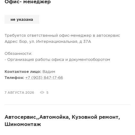
Офис- менеджер
не указана
Требуется ответственный офис-менеджер в автосервис
Адрес: Бор, ул. Интернациональная, д 37А
Обязанности:
- Организация работы офиса и документооборотом
- Заказ и контроль поступления запчастей
Контактное лицо:
Вадим
Требование:
Телефон:
+7 (903) 847-17-66
- Уверенный пользователь ПК
- Опыт работы с документами
7 АВГУСТА 2026
5
- Коммуникабельность , ответственность и
стрессоустойчивость
Остальные вопросы по телефону
Автосервис,,Автомойка, Кузовной ремонт,
Шиномонтаж