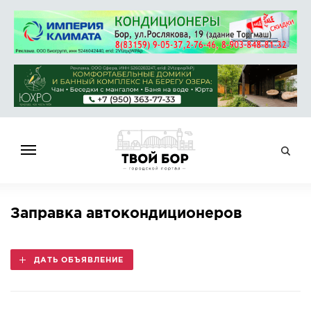
ГЛАВНАЯ
Заправка автокондиционеров
НОВОСТИ
СПРАВОЧНИК
ДАТЬ ОБЪЯВЛЕНИЕ
ОБЪЯВЛЕНИЯ
РАБОТА
АФИША