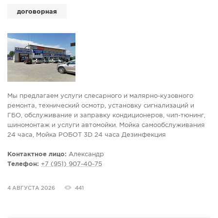
договорная
Мы предлагаем услуги слесарного и малярно-кузовного
ремонта, технический осмотр, установку сигнализаций и
ГБО, обслуживание и заправку кондиционеров, чип-тюнинг,
шиномонтаж и услуги автомойки. Мойка самообслуживания
24 часа, Мойка РОБОТ 3D 24 часа Дезинфекция
кондиционера и салона озоном.Химчистка салона.Мойка
днища антиккор .Автозапчасти. Шины диски.Антикор кузова.
Контактное лицо:
Александр
Телефон:
+7 (951) 907-40-75
4 АВГУСТА 2026
441