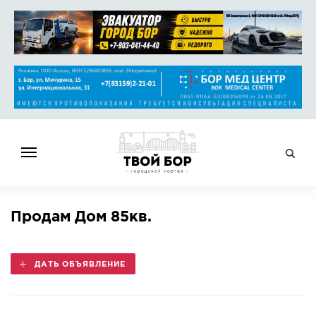
ГЛАВНАЯ
Продам Дом 85кв.
НОВОСТИ
СПРАВОЧНИК
ДАТЬ ОБЪЯВЛЕНИЕ
ОБЪЯВЛЕНИЯ
РАБОТА
АФИША