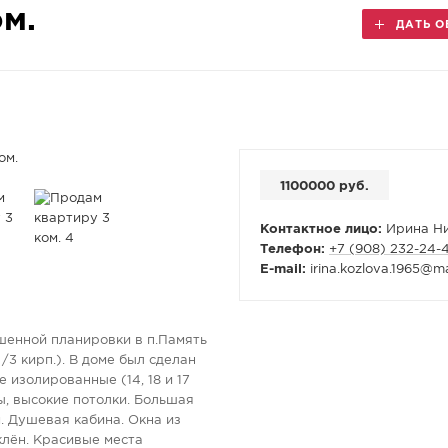
м.
ДАТЬ О
1100000 руб.
Контактное лицо:
Ирина Ни
Телефон:
+7 (908) 232-24-
E-mail:
irina.kozlova.1965
@
ma
енной планировки в п.Память
3 кирп.). В доме был сделан
е изолированные (14, 18 и 17
ы, высокие потолки. Большая
м. Душевая кабина. Окна из
клён. Красивые места