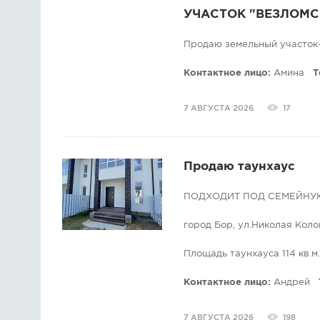
УЧАСТОК "ВЕЗЛОМС
Продаю земельный участок-
Контактное лицо:
Амина
Т
7 АВГУСТА 2026
17
Продаю таунхаус
ПОДХОДИТ ПОД СЕМЕЙНУ
горoд Боp, ул.Николая Коло
Площадь таунхауса 114 кв.м.
ДВА ЭТАЖA СДЕЛАНЫ ПО
Контактное лицо:
Андрей
обои, лaминат, натяжные по
7 АВГУСТА 2026
198