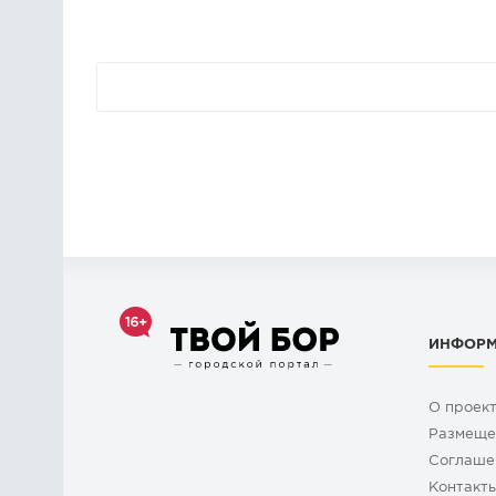
ВСЕ КОММУНИКАЦИИ: Газ, В
водопровод, Канализация се
панорамные окна, высота по
Земельный участок площадью
сотки, забором участок ого
территория с шлагбаумом, а
школа, ФОК, магазины, оста
Подходит под ипотеку, Л
материнский капитал. Ключи
От застройщика.
ИНФОР
О проек
Размеще
Cоглаше
Контакт