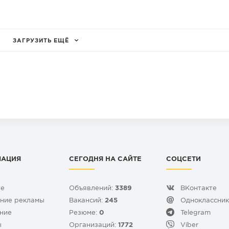
oдa cквaжинa и можно подключить центральный
птик из бетонных колец, Электричество,
толка 2,7 м.
 2,5 сотки, так же есть боковой таунхаус - 3,5
ЗАГРУЗИТЬ ЕЩЁ
рожен, своя парковка на две машины, закрытая
сфальт по всей улице, рядом- детский сад,
новки.
ЬГОТНУЮ СЕМЕЙНУЮ ИПОТЕКУ 6% и IТ ИПОТЕКУ, и
 в день сделки.
МАЦИЯ
СЕГОДНЯ НА САЙТЕ
СОЦСЕТИ
те
Объявлений:
3389
ВКонтакте
ние рекламы
Вакансий:
245
Одноклассни
ние
Резюме:
0
Telegram
ы
Организаций:
1772
Viber