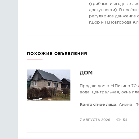
(грибные и ягодные лес
доступности). В посёлк
регулярное движение 
г.Бор и Н.Новгорода К
ПОХОЖИЕ ОБЪЯВЛЕНИЯ
ДОМ
Продаю дом в М.Пикино 70 кв
вода_центральная, окна пла
Контактное лицо:
Амина
Т
7 АВГУСТА 2026
54