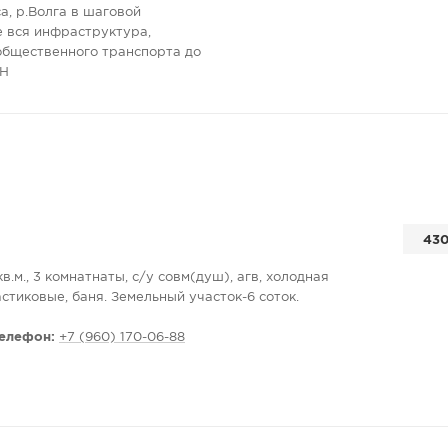
а, р.Волга в шаговой
е вся инфраструктура,
общественного транспорта до
ИН
430
.м., 3 комнатнаты, с/у совм(душ), агв, холодная
стиковые, баня. Земельный участок-6 соток.
елефон:
+7 (960) 170-06-88