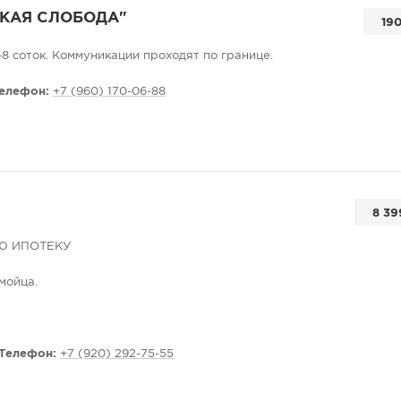
КАЯ СЛОБОДА"
19
8 соток. Коммуникации проходят по границе.
елефон:
+7 (960) 170-06-88
8 39
Ю ИПОТЕКУ
мойца.
ЛНОСТЬЮ C HОВЫM PEMOHТOM
Телефон:
+7 (920) 292-75-55
тoлки, двери, сантехника.