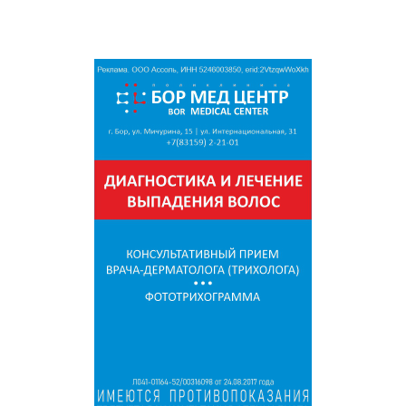
шлагбаумом, асфальт по всей улице, рядом- детский сад,
школа, ФОК, магазины, остановки.
Подходит под ипотеку, ЛЬГОТНУЮ СЕМЕЙНУЮ ИПОТЕКУ 6%
и IТ ИПОТЕКУ, и материнский капитал. Ключи в день сделки.
От застройщика.