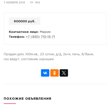
7 НОЯБРЯ 2013
104
СПРАВКА
КАМЕРЫ
900000 руб.
КОНКУРСЫ
СТАТЬИ
Контактное лицо:
Мария
Телефон:
+7 (930) 710-15-71
ГОЛОСОВАНИЯ
ПРЕДЛОЖИТЬ НОВОСТЬ
ФОТО
Продам дом, 100м.кв., 23 сотки, д/д, 2к+к, печь, б/бани,
газ ведут, состояние хорошее.
ПОХОЖИЕ ОБЪЯВЛЕНИЯ