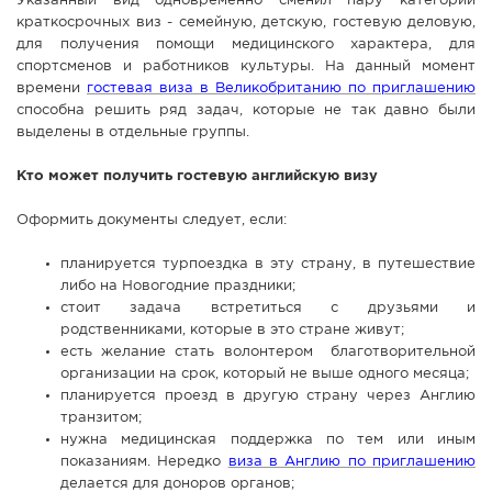
Указанный вид одновременно сменил пару категорий
краткосрочных виз - семейную, детскую, гостевую деловую,
СПРАВКА
для получения помощи медицинского характера, для
КАМЕРЫ
спортсменов и работников культуры. На данный момент
времени
гостевая виза в Великобританию по приглашению
КОНКУРСЫ
способна решить ряд задач, которые не так давно были
СТАТЬИ
выделены в отдельные группы.
ГОЛОСОВАНИЯ
Кто может получить гостевую английскую визу
ПРЕДЛОЖИТЬ НОВОСТЬ
Оформить документы следует, если:
ФОТО
планируется турпоездка в эту страну, в путешествие
либо на Новогодние праздники;
стоит задача встретиться с друзьями и
родственниками, которые в это стране живут;
есть желание стать волонтером благотворительной
организации на срок, который не выше одного месяца;
планируется проезд в другую страну через Англию
транзитом;
нужна медицинская поддержка по тем или иным
показаниям. Нередко
виза в Англию по приглашению
делается для доноров органов;