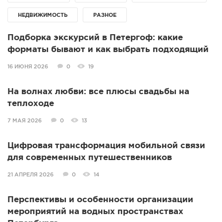
СПРАВКА
НЕДВИЖИМОСТЬ
РАЗНОЕ
КАМЕРЫ
Подборка экскурсий в Петергоф: какие
КОНКУРСЫ
форматы бывают и как выбрать подходящий
СТАТЬИ
16 ИЮНЯ 2026
0
19
ГОЛОСОВАНИЯ
На волнах любви: все плюсы свадьбы на
ПРЕДЛОЖИТЬ НОВОСТЬ
теплоходе
ФОТО
7 МАЯ 2026
0
13
Цифровая трансформация мобильной связи
для современных путешественников
21 АПРЕЛЯ 2026
0
14
Перспективы и особенности организации
мероприятий на водных пространствах