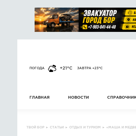
+21°C
ПОГОДА
ЗАВТРА +23°C
ГЛАВНАЯ
НОВОСТИ
СПРАВОЧНИ
ТВОЙ БОР
▸
СТАТЬИ
▸
ОТДЫХ И ТУРИЗМ
▸
«МАША И МЕДВЕ