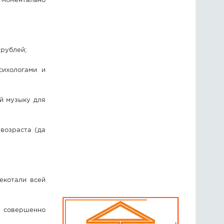
 моментально
 рублей;
сихологами и
й музыку для
возраста (да
екотали всей
 совершенно