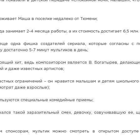
а показали в детской передаче «Спокойной ночи, малыши», что
роживает Маша в поселке недалеко от Тюмени;
да занимает 2-4 месяца работы, а их стоимость достигает 6,5 млн.
еще одна фишка создателей сериала, которые согласны с п
у достаточно 5-7 минут мультиков в день;
оящий хит, ведь композитором является В. Богатырев, делающи
й и даже известных артистов;
астных ограничений – он нравится малышам и детям школьного 
смотрят даже взрослые);
ользуются специальные комедийные приемы;
ался такой заразительный смех, девочку, озвучивавшую ее, щ
 спонсорам, мультик можно смотреть в открытом доступе