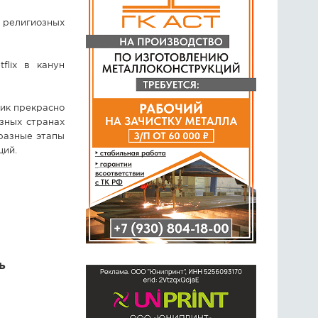
 религиозных
lix в канун
ик прекрасно
азных странах
разные этапы
ций.
ь