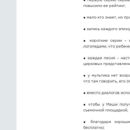
● первую серию сериал
повысило ее рейтинг;
● мало кто знает, но п
● запись каждого эпизо
● короткие серии – 
логопедами, что ребенк
● каждая песня – наст
цирковых представлени
● у мультика нет возр
что там говорить, его 
● вместо диалогов исп
● чтобы у Маши получ
съемочной площадкой;
● благодаря хорошим
бесплатно;