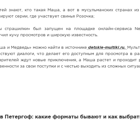
тей знают, кто такая Маша, а вот в мусульманских странах из
ируют серии, где участвует свинья Розочка;
страшилки» был запущен на площадке онлайн-сервиса Netf
учил кучу просмотров и широкую известность.
ша и Медведь» можно найти в источнике
detskie-multiki.ru.
Мульт
тствуют диалоги, что делает его доступным для просмотра в р
 зрителей ждут новые приключения, а Маша растет и проходит 
венности за свои поступки и с честью выходить из сложных ситуа
в Петергоф: какие форматы бывают и как выбрат