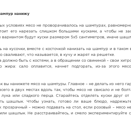
шампур нанижу
вых условиях мясо не проворачивалось на шампурах, равномерн
стоит его нарезать слишком большими кусками, а чтобы не за
 вариантом будут куски размером 5х5 сантиметров, иначе шашл
 на кусочки, вместе с косточкой нанизать на шампур и в таком 
 сваливают, что называется, в кучу и жарят на решетке.
должно быть с костями, а в обращении со свининой – свои хитро
 жира: сало оплавится, начнет подгорать, из-за этого мяс
ак вы нанижете мясо на шампуры. Главное – не делать из него га
всего в двух местах вдоль так, чтобы мясо не свисало и не бол
лука или сладкого перца. Старайтесь отделять куски друг от 
ть шашлык. Чтобы узнать, готово ли ваше блюдо, надрежьт
к прозрачный – можно подавать на стол, если розовый – мясо не
шили шашлык. Не расстраивайтесь, и смело экспериментируйте 