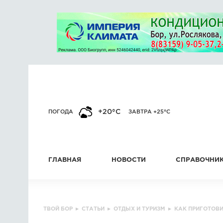
+20°C
ПОГОДА
ЗАВТРА +25°C
ГЛАВНАЯ
НОВОСТИ
СПРАВОЧНИ
ТВОЙ БОР
▸
СТАТЬИ
▸
ОТДЫХ И ТУРИЗМ
▸
КАК ПРИГОТОВ