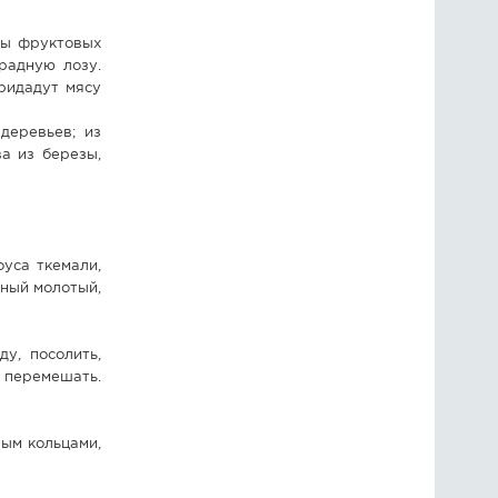
ды фруктовых
радную лозу.
ридадут мясу
деревьев; из
а из березы,
оуса ткемали,
рный молотый,
у, посолить,
 перемешать.
ным кольцами,