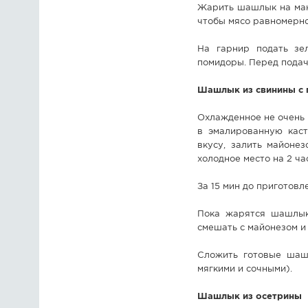
Жарить шашлык на манг
чтобы мясо равномерн
На гарнир подать зе
помидоры. Перед подач
Шашлык из свинины с 
Охлажденное не очень 
в эмалированную каст
вкусу, залить майоне
холодное место на 2 ча
За 15 мин до приготовл
Пока жарятся шашлыки
смешать с майонезом и
Сложить готовые шаш
мягкими и сочными).
Шашлык из осетрины