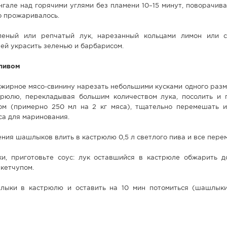
але над горячими углями без пламени 10–15 минут, поворачива
о прожаривалось.
леный или репчатый лук, нарезанный кольцами лимон или с
ей украсить зеленью и барбарисом.
пивом
жирное мясо-свинину нарезать небольшими кусками одного разм
рюлю, перекладывая большим количеством лука, посолить и 
зом (примерно 250 мл на 2 кг мяса), тщательно перемешать и
са для маринования.
ения шашлыков влить в кастрюлю 0,5 л светлого пива и все пере
, приготовьте соус: лук оставшийся в кастрюле обжарить до
 кетчупом.
лыки в кастрюлю и оставить на 10 мин потомиться (шашлык