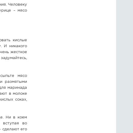
ния. Человеку
урице – мясо
овать кислые
. И никакого
очень жесткое
 задумайтесь,
есыпьте мясо
ми размятыми
для маринада
вают в молоке
кислых соках,
е. Ни в коем
, вступая во
– сделают его