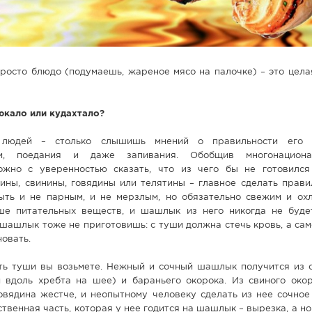
росто блюдо (подумаешь, жареное мясо на палочке) – это цела
юкало или кудахтало?
 людей – столько слышишь мнений о правильности его з
ки, поедания и даже запивания. Обобщив многонацион
ожно с уверенностью сказать, что из чего бы не готовилс
ины, свинины, говядины или телятины – главное сделать прави
ть и не парным, и не мерзлым, но обязательно свежим и ох
е питательных веществ, и шашлык из него никогда не буде
шашлык тоже не приготовишь: с туши должна стечь кровь, а са
овать.
сть туши вы возьмете. Нежный и сочный шашлык получится из 
й вдоль хребта на шее) и бараньего окорока. Из свиного око
овядина жестче, и неопытному человеку сделать из нее сочное
твенная часть, которая у нее годится на шашлык – вырезка, а но