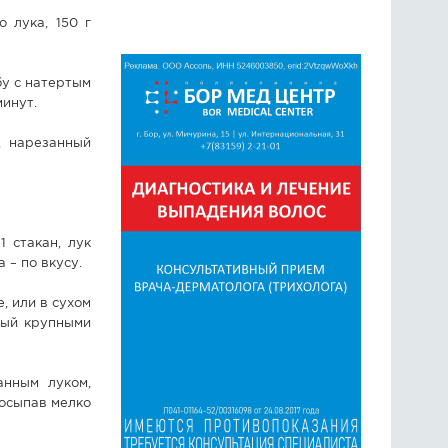
о лука, 150 г
бу с натертым
минут.
, нарезанный
1 стакан, лук
 – по вкусу.
, или в сухом
нный крупными
анным луком,
осыпав мелко