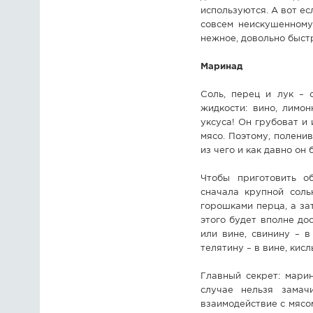
используются. А вот ес
совсем неискушенному
нежное, довольно быст
Маринад
Соль, перец и лук – 
жидкости: вино, лимо
уксуса! Он грубоват и
мясо. Поэтому, поленив
из чего и как давно он
Чтобы приготовить о
сначала крупной соль
горошками перца, а за
этого будет вполне до
или вине, свинину – в
телятину – в вине, кис
Главный секрет: мари
случае нельзя замач
взаимодействие с мясом