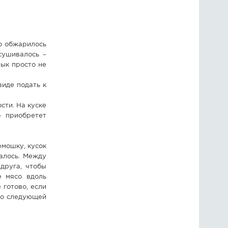
о обжарилось
сушивалось –
ык просто не
виде подать к
сти. На куске
о приобретет
рмошку, кусок
талось. Между
друга, чтобы
е мясо вдоль
 готово, если
со следующей