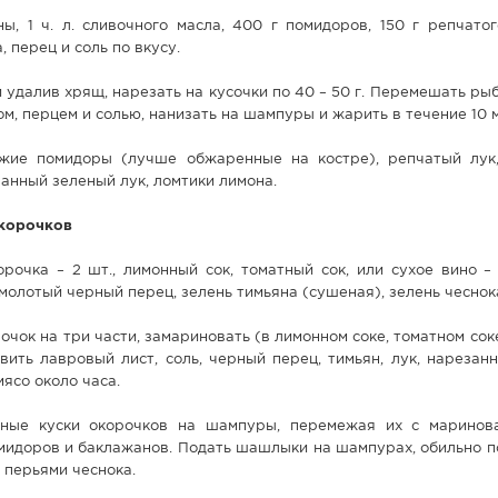
ны, 1 ч. л. сливочного масла, 400 г помидоров, 150 г репчатог
, перец и соль по вкусу.
и удалив хрящ, нарезать на кусочки по 40 – 50 г. Перемешать ры
м, перцем и солью, нанизать на шампуры и жарить в течение 10 
жие помидоры (лучше обжаренные на костре), репчатый лук
занный зеленый лук, ломтики лимона.
корочков
рочка – 2 шт., лимонный сок, томатный сок, или сухое вино – 
, молотый черный перец, зелень тимьяна (сушеная), зелень чеснока
чок на три части, замариновать (в лимонном соке, томатном соке
авить лавровый лист, соль, черный перец, тимьян, лук, нареза
ясо около часа.
нные куски окорочков на шампуры, перемежая их с маринов
мидоров и баклажанов. Подать шашлыки на шампурах, обильно п
перьями чеснока.