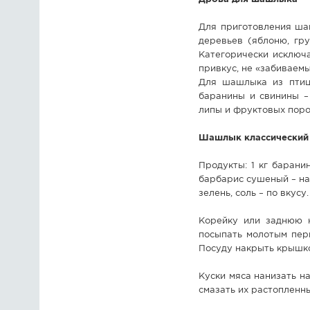
Для приготовления ша
деревьев (яблоню, гру
Категорически исключ
привкус, не «забиваем
Для шашлыка из птиц
баранины и свинины –
липы и фруктовых поро
Шашлык классический
Продукты: 1 кг баранин
барбарис сушеный – на 
зелень, соль – по вкусу.
Корейку или заднюю н
посыпать молотым пер
Посуду накрыть крышко
Куски мяса нанизать н
смазать их растопленн