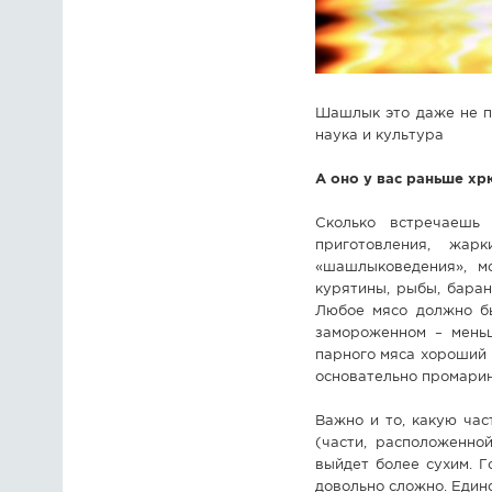
Шашлык это даже не п
наука и культура
А оно у вас раньше хр
Сколько встречаешь
приготовления, жар
«шашлыковедения», м
курятины, рыбы, баран
Любое мясо должно бы
замороженном – меньш
парного мяса хороший 
основательно промарин
Важно и то, какую ча
(части, расположенно
выйдет более сухим. Г
довольно сложно. Единс