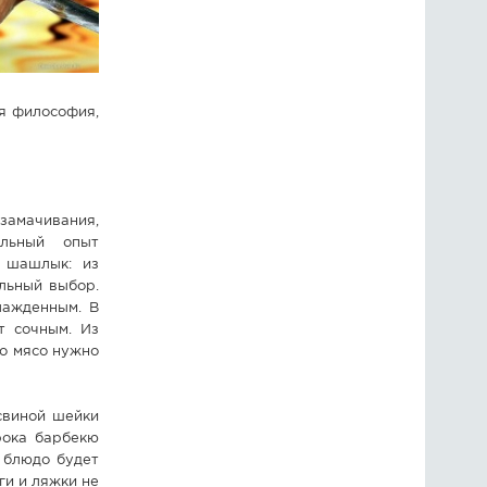
я философия,
амачивания,
альный опыт
я шашлык: из
льный выбор.
лажденным. В
т сочным. Из
мо мясо нужно
свиной шейки
рока барбекю
 блюдо будет
ги и ляжки не