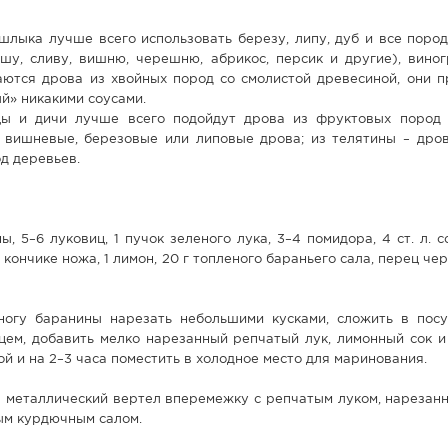
шлыка лучше всего использовать березу, липу, дуб и все поро
шу, сливу, вишню, черешню, абрикос, персик и другие), виног
аются дрова из хвойных пород со смолистой древесиной, они п
ый» никакими соусами.
ы и дичи лучше всего подойдут дрова из фруктовых пород 
 вишневые, березовые или липовые дрова; из телятины – дров
д деревьев.
ы, 5–6 луковиц, 1 пучок зеленого лука, 3–4 помидора, 4 ст. л. с
кончике ножа, 1 лимон, 20 г топленого бараньего сала, перец че
огу баранины нарезать небольшими кусками, сложить в посуд
цем, добавить мелко нарезанный репчатый лук, лимонный сок и
й и на 2–3 часа поместить в холодное место для маринования.
а металлический вертел вперемежку с репчатым луком, нарезан
ым курдючным салом.