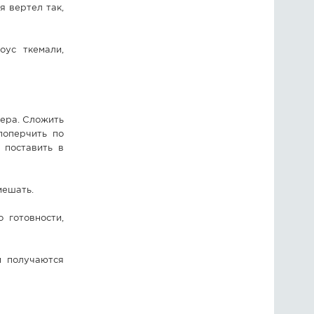
я вертел так,
оус ткемали,
ера. Сложить
поперчить по
 поставить в
мешать.
 готовности,
и получаются