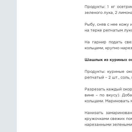
Продукты: 1 кг осетри
зеленого лука, 2 лимона
Рыбу, сняв с нее кожу 
на терке репчатым луко
На гарнир подать све
кольцами, крупно наре
Шашлык из куриных о
Продукты: куриные око
репчатый – 2 шт., соль
Разрезать каждый окоро
вине – по вкусу). Доб
кольцами. Мариновать м
Нанизать замаринова
кружочками свежих по
нарезанными зелеными 