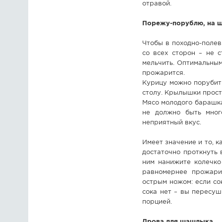
отравой.
Порежу-порублю, на 
Чтобы в походно-поле
со всех сторон – не 
мельчить. Оптимальным
прожарится.
Курицу можно порубить
столу. Крылышки просто
Мясо молодого барашка 
не должно быть много
неприятный вкус.
Имеет значение и то, к
достаточно проткнуть 
ним нанижите колечко 
равномернее прожари
острым ножом: если со
сока нет – вы пересу
порцией.
Дрова для шашлыка