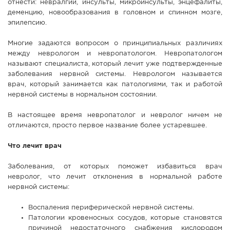
отнести: невралгии, инсульты, микроинсульты, энцефалиты,
СПРАВКА
деменцию, новообразования в головном и спинном мозге,
эпилепсию.
КАМЕРЫ
Многие задаются вопросом о принципиальных различиях
КОНКУРСЫ
между неврологом и невропатологом. Невропатологом
СТАТЬИ
называют специалиста, который лечит уже подтвержденные
заболевания нервной системы. Неврологом называется
ГОЛОСОВАНИЯ
врач, который занимается как патологиями, так и работой
ПРЕДЛОЖИТЬ НОВОСТЬ
нервной системы в нормальном состоянии.
ФОТО
В настоящее время невропатолог и невролог ничем не
отличаются, просто первое название более устаревшее.
Что лечит врач
Заболевания, от которых поможет избавиться врач
невролог, что лечит отклонения в нормальной работе
нервной системы:
Воспаления периферической нервной системы.
Патологии кровеносных сосудов, которые становятся
причиной недостаточного снабжения кислородом