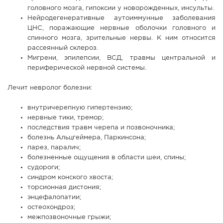
головного мозга, гипоксии у новорожденных, инсульты.
Нейродегенеративные аутоиммунные заболевания
ЦНС, поражающие нервные оболочки головного и
спинного мозга, зрительные нервы. К ним относится
рассеянный склероз.
Мигрени, эпилепсии, ВСД, травмы центральной и
периферической нервной системы.
Лечит невролог болезни:
внутричерепную гипертензию;
нервные тики, тремор;
последствия травм черепа и позвоночника;
болезнь Альцгеймера, Паркинсона;
парез, паралич;
болезненные ощущения в области шеи, спины;
судороги;
синдром конского хвоста;
торсионная дистония;
энцефалопатии;
остеохондроз;
межпозвоночные грыжи;