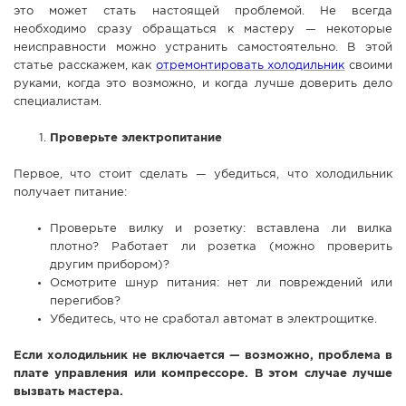
это может стать настоящей проблемой. Не всегда
СПРАВКА
необходимо сразу обращаться к мастеру — некоторые
неисправности можно устранить самостоятельно. В этой
КАМЕРЫ
статье расскажем, как
отремонтировать холодильник
своими
КОНКУРСЫ
руками, когда это возможно, и когда лучше доверить дело
специалистам.
СТАТЬИ
ГОЛОСОВАНИЯ
Проверьте электропитание
ПРЕДЛОЖИТЬ НОВОСТЬ
Первое, что стоит сделать — убедиться, что холодильник
получает питание:
ФОТО
Проверьте вилку и розетку: вставлена ли вилка
плотно? Работает ли розетка (можно проверить
другим прибором)?
Осмотрите шнур питания: нет ли повреждений или
перегибов?
Убедитесь, что не сработал автомат в электрощитке.
Если холодильник не включается — возможно, проблема в
плате управления или компрессоре. В этом случае лучше
вызвать мастера.