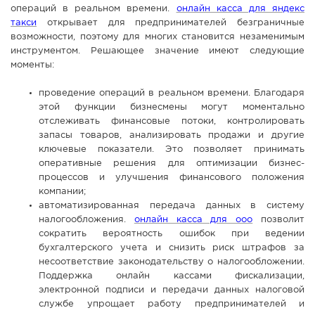
операций в реальном времени.
онлайн касса для яндекс
СПРАВКА
такси
открывает для предпринимателей безграничные
возможности, поэтому для многих становится незаменимым
КАМЕРЫ
инструментом. Решающее значение имеют следующие
КОНКУРСЫ
моменты:
СТАТЬИ
проведение операций в реальном времени. Благодаря
ГОЛОСОВАНИЯ
этой функции бизнесмены могут моментально
отслеживать финансовые потоки, контролировать
ПРЕДЛОЖИТЬ НОВОСТЬ
запасы товаров, анализировать продажи и другие
ключевые показатели. Это позволяет принимать
ФОТО
оперативные решения для оптимизации бизнес-
процессов и улучшения финансового положения
компании;
автоматизированная передача данных в систему
налогообложения.
онлайн касса для ооо
позволит
сократить вероятность ошибок при ведении
бухгалтерского учета и снизить риск штрафов за
несоответствие законодательству о налогообложении.
Поддержка онлайн кассами фискализации,
электронной подписи и передачи данных налоговой
службе упрощает работу предпринимателей и