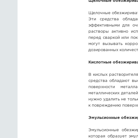
Щелочные обезжирив
Щелочные обезжиривате
Эти средства облад
эффективными для оч
растворы активно ис
перед сваркой или пок
могут вызывать корро
дозированных количест
Кислотные обезжирив
В кислых растворител
средства обладают вы
поверхности металл
металлических деталей 
нужно удалить не толь
к повреждению поверхн
Эмульсионные обезжи
Эмульсионные обезжир
которая образует эму