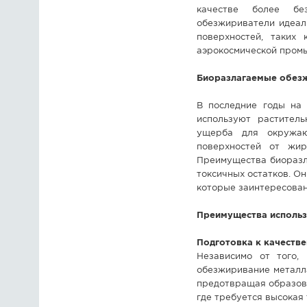
качестве более без
обезжириватели идеал
поверхностей, таких
аэрокосмической промы
Биоразлагаемые обез
В последние годы на 
используют раститель
ущерба для окружаю
поверхностей от жи
Преимущества биоразла
токсичных остатков. О
которые заинтересован
Преимущества использ
Подготовка к качеств
Независимо от того, 
обезжиривание металл
предотвращая образова
где требуется высокая 