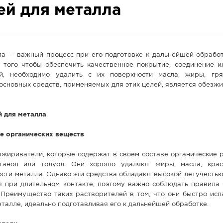
й для металла
а — важный процесс при его подготовке к дальнейшей обработк
я того чтобы обеспечить качественное покрытие, соединение и
ей, необходимо удалить с их поверхности масла, жиры, гр
 основных средств, применяемых для этих целей, является обезж
 для металла
ве органических веществ
жириватели, которые содержат в своем составе органические р
етанол или толуол. Они хорошо удаляют жиры, масла, кра
ости металла. Однако эти средства обладают высокой летучестью
я при длительном контакте, поэтому важно соблюдать правила 
 Преимущество таких растворителей в том, что они быстро исп
еталле, идеально подготавливая его к дальнейшей обработке.