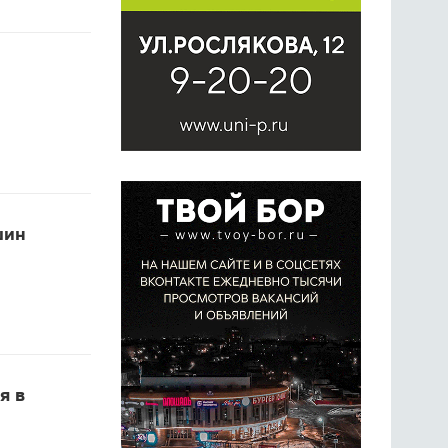
шин
я в