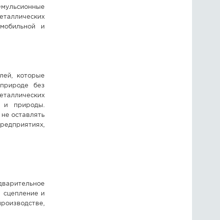
мульсионные
еталлических
омобильной и
лей, которые
 природе без
таллических
 и природы.
 не оставлять
предприятиях,
дварительное
 сцепление и
производстве,