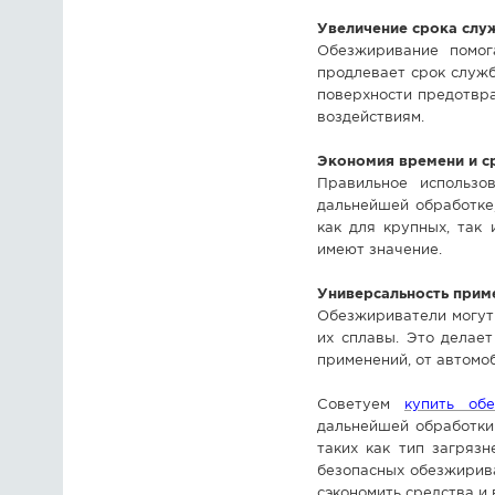
Увеличение срока слу
Обезжиривание помог
продлевает срок служ
поверхности предотвр
воздействиям.
Экономия времени и с
Правильное использо
дальнейшей обработке
как для крупных, так
имеют значение.
Универсальность прим
Обезжириватели могут 
их сплавы. Это делае
применений, от автомо
Советуем
купить об
дальнейшей обработки
таких как тип загряз
безопасных обезжирива
сэкономить средства и 