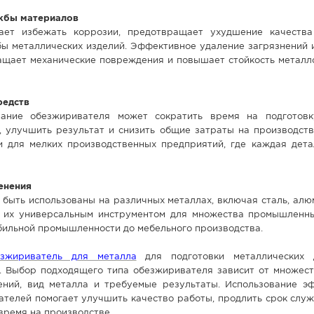
жбы материалов
ает избежать коррозии, предотвращает ухудшение качеств
бы металлических изделий. Эффективное удаление загрязнений 
ащает механические повреждения и повышает стойкость металл
редств
вание обезжиривателя может сократить время на подготов
, улучшить результат и снизить общие затраты на производств
 и для мелких производственных предприятий, где каждая дета
енения
быть использованы на различных металлах, включая сталь, алю
т их универсальным инструментом для множества промышленн
бильной промышленности до мебельного производства.
езжириватель для металла
для подготовки металлических 
. Выбор подходящего типа обезжиривателя зависит от множест
нений, вид металла и требуемые результаты. Использование э
телей помогает улучшить качество работы, продлить срок служ
время на производстве.