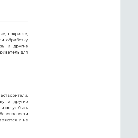
ГОЛОСОВАНИЯ
ПРЕДЛОЖИТЬ НОВОСТЬ
е, покраске,
ФОТО
ли обработку
язь и другие
ириватель для
астворители,
ску и другие
 и могут быть
безопасности
аряются и не