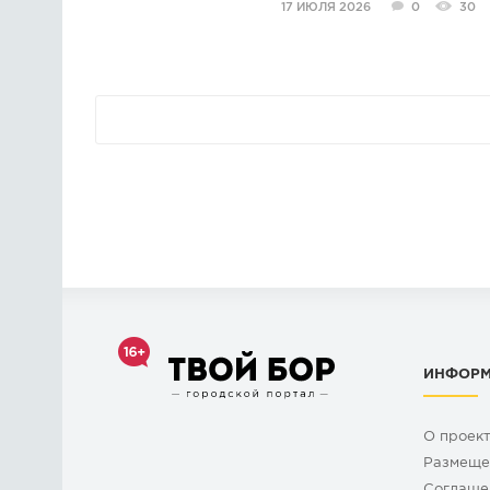
17 ИЮЛЯ 2026
0
30
ИНФОР
О проек
Размеще
Cоглаше