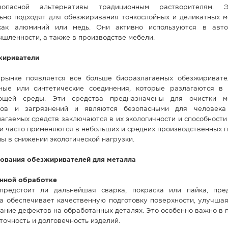
опасной альтернативы традиционным растворителям. Э
ьно подходят для обезжиривания тонкослойных и деликатных м
 как алюминий или медь. Они активно используются в авт
шленности, а также в производстве мебели.
жириватели
рынке появляется все больше биоразлагаемых обезжиривате
ные или синтетические соединения, которые разлагаются в
щей среды. Эти средства предназначены для очистки ме
ров и загрязнений и являются безопасными для человека
гаемых средств заключаются в их экологичности и способности
ни часто применяются в небольших и средних производственных 
ы в снижении экологической нагрузки.
ования обезжиривателей для металла
енной обработке
предстоит ли дальнейшая сварка, покраска или пайка, пре
а обеспечивает качественную подготовку поверхности, улучшая
ние дефектов на обработанных деталях. Это особенно важно в 
точность и долговечность изделий.