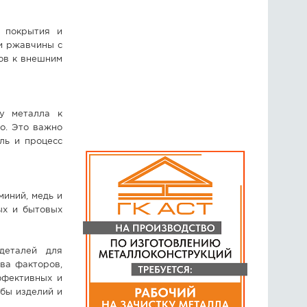
а покрытия и
и ржавчины с
ов к внешним
ку металла к
о. Это важно
ль и процесс
миний, медь и
ых и бытовых
деталей для
ва факторов,
ффективных и
бы изделий и