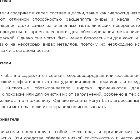
атели
ли содержат в своем составе щелочи, такие как гидроксид натр
ают отличной способностью расщеплять жиры и масла, чт
ищения даже самых загрязненных металлических поверхност
пользуются в промышленности для обезжиривания металличе
раской. Однако они могут быть менее безопасными для кожи и 
зию на некоторых видах металлов, поэтому их необходимо ис
вах и с осторожностью.
атели
ях обычно содержится серная, хлороводородная или фосфорная 
сокой эффективностью при удалении жиров, ржавчины и оксид
а. Кислотные обезжириватели широко применяются для
к покраске или для очистки их от загрязнений, особенно в тех с
ко жиры, но и ржавчину. Однако кислоты могут быть агрессивны
ости металла, если их неправильно использовать.
риватели
иватели представляют собой смесь воды и органических ра
льсию. Эти средства обладают низкой токсичностью и часто ис