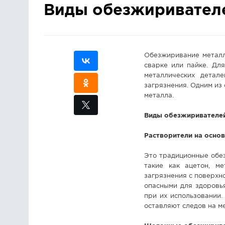
Виды обезжиривателе
Обезжиривание металл
сварке или пайке. Дл
металлических детал
загрязнения. Одним из
металла.
Виды обезжиривателей
Растворители на осно
Это традиционные обез
такие как ацетон, м
загрязнения с поверхн
опасными для здоровь
при их использовании.
оставляют следов на м