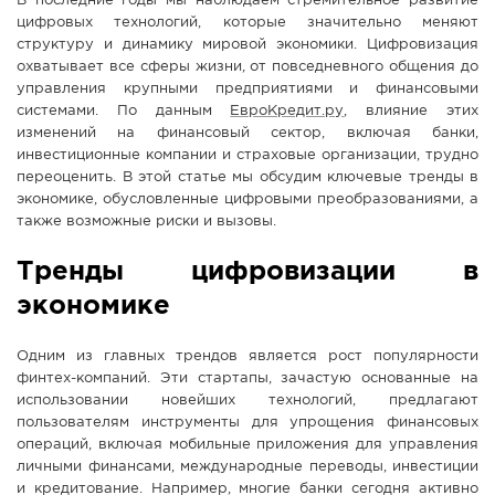
В последние годы мы наблюдаем стремительное развитие
цифровых технологий, которые значительно меняют
СПРАВКА
структуру и динамику мировой экономики. Цифровизация
КАМЕРЫ
охватывает все сферы жизни, от повседневного общения до
управления крупными предприятиями и финансовыми
КОНКУРСЫ
системами. По данным
ЕвроКредит.ру
, влияние этих
СТАТЬИ
изменений на финансовый сектор, включая банки,
инвестиционные компании и страховые организации, трудно
ГОЛОСОВАНИЯ
переоценить. В этой статье мы обсудим ключевые тренды в
экономике, обусловленные цифровыми преобразованиями, а
ПРЕДЛОЖИТЬ НОВОСТЬ
также возможные риски и вызовы.
ФОТО
Тренды цифровизации в
экономике
Одним из главных трендов является рост популярности
финтех-компаний. Эти стартапы, зачастую основанные на
использовании новейших технологий, предлагают
пользователям инструменты для упрощения финансовых
операций, включая мобильные приложения для управления
личными финансами, международные переводы, инвестиции
и кредитование. Например, многие банки сегодня активно