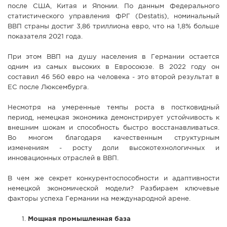
после США, Китая и Японии. По данным Федерального
СПРАВКА
статистического управления ФРГ (Destatis), номинальный
ВВП страны достиг 3,86 триллиона евро, что на 1,8% больше
КАМЕРЫ
показателя 2021 года.
КОНКУРСЫ
При этом ВВП на душу населения в Германии остается
СТАТЬИ
одним из самых высоких в Евросоюзе. В 2022 году он
ГОЛОСОВАНИЯ
составил 46 560 евро на человека - это второй результат в
ЕС после Люксембурга.
ПРЕДЛОЖИТЬ НОВОСТЬ
Несмотря на умеренные темпы роста в постковидный
ФОТО
период, немецкая экономика демонстрирует устойчивость к
внешним шокам и способность быстро восстанавливаться.
Во многом благодаря качественным структурным
изменениям - росту доли высокотехнологичных и
инновационных отраслей в ВВП.
В чем же секрет конкурентоспособности и адаптивности
немецкой экономической модели? Разбираем ключевые
факторы успеха Германии на международной арене.
Мощная промышленная база