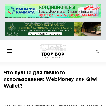
ГЛАВНАЯ
Что лучше для личного
НОВОСТИ
использования: WebMoney или Qiwi
СПРАВОЧНИК
Wallet?
ОБЪЯВЛЕНИЯ
РАБОТА
АФИША