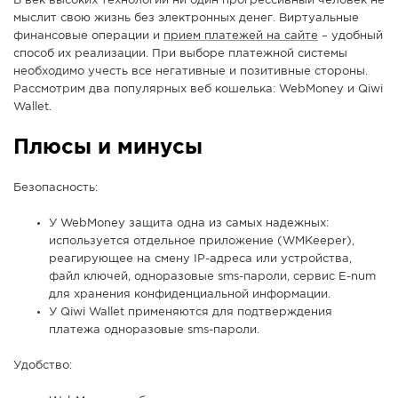
В век высоких технологий ни один прогрессивный человек не
мыслит свою жизнь без электронных денег. Виртуальные
СПРАВКА
финансовые операции и
прием платежей на сайте
– удобный
КАМЕРЫ
способ их реализации. При выборе платежной системы
необходимо учесть все негативные и позитивные стороны.
КОНКУРСЫ
Рассмотрим два популярных веб кошелька: WebMoney и Qiwi
СТАТЬИ
Wallet.
ГОЛОСОВАНИЯ
Плюсы и минусы
ПРЕДЛОЖИТЬ НОВОСТЬ
Безопасность:
ФОТО
У WebMoney защита одна из самых надежных:
используется отдельное приложение (WMKeeper),
реагирующее на смену IP-адреса или устройства,
файл ключей, одноразовые sms-пароли, сервис E-num
для хранения конфиденциальной информации.
У Qiwi Wallet применяются для подтверждения
платежа одноразовые sms-пароли.
Удобство: