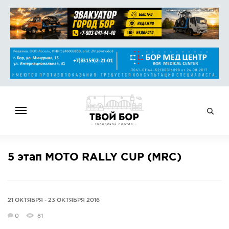
ГЛАВНАЯ
5 этап MOTO RALLY CUP (MRC)
НОВОСТИ
СПРАВОЧНИК
ОБЪЯВЛЕНИЯ
21 ОКТЯБРЯ - 23 ОКТЯБРЯ 2016
РАБОТА
0
81
АФИША