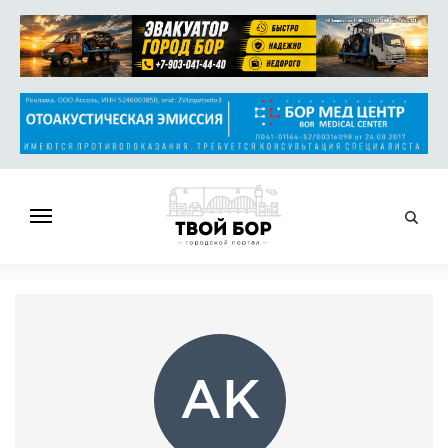
ГЛАВНАЯ
НОВОСТИ
СПРАВОЧНИК
ОБЪЯВЛЕНИЯ
АК
РАБОТА
АФИША