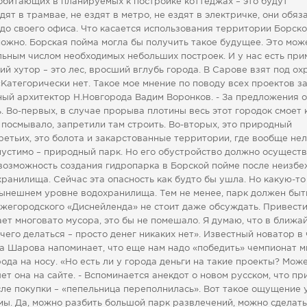
 обитающих в планируемых к постройке коттеджах – это будут
ят в трамвае, не ездят в метро, не ездят в электричке, они обяз
 до своего офиса. Что касается использования территории Борск
зможно. Борская пойма могла бы получить такое будущее. Это мож
льным числом необходимых небольших построек. И у нас есть пр
й хутор – это лес, вросший вглубь города. В Сарове взят под охр
«Категорически нет. Такое мое мнение по поводу всех проектов з
ный архитектор Н.Новгорода Вадим Воронков. - За предложения о
 Во-первых, в случае прорыва плотины весь этот городок смоет к
 посмывало, запретили там строить. Во-вторых, это природный
третьих, это болота и закарстованные территории, где вообще не
опустимо – природный парк. Но его обустройство должно осущест
возможность создания гидропарка в Борской пойме после неизбе
ранилища. Сейчас эта опасность как будто бы ушла. Но какую-то
нынешнем уровне водохранилища. Тем не менее, парк должен быт
жегородского «Диснейленда» не стоит даже обсуждать. Привести
ет многовато мусора, это бы не помешало. Я думаю, что в ближ
чего делаться – просто денег никаких нет». Известный новатор в
 Шарова напоминает, что еще нам надо «победить» чемпионат м
да на носу. «Но есть ли у города деньги на такие проекты? Може
шет она на сайте. - Вспоминается анекдот о новом русском, что пр
сле покупки – «пепельница переполнилась». Вот такое ощущение 
ы. Да, можно разбить большой парк развлечений, можно сделать