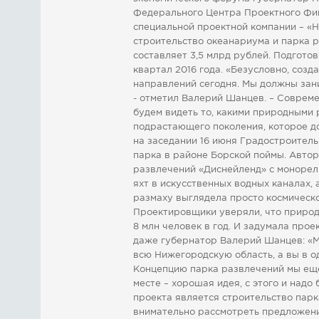
Федерального Центра Проектного Фи
специальной проектной компании – «
строительство океанариума и парка 
составляет 3,5 млрд рублей. Подгото
квартал 2016 года. «Безусловно, соз
направлений сегодня. Мы должны зани
- отметил Валерий Шанцев. – Соврем
будем видеть то, какими природными 
подрастающего поколения, которое д
на заседании 16 июня Градостроител
парка в районе Борской поймы. Автор
развлечений «Диснейленд» с монорел
яхт в искусственных водных каналах,
размаху выглядела просто космическ
Проектировщики уверяли, что природу
8 млн человек в год. И задумала про
даже губернатор Валерий Шанцев: «М
всю Нижегородскую область, а вы в о
Концепцию парка развлечений мы еще 
месте – хорошая идея, с этого и надо
проекта является строительство парк
внимательно рассмотреть предложени