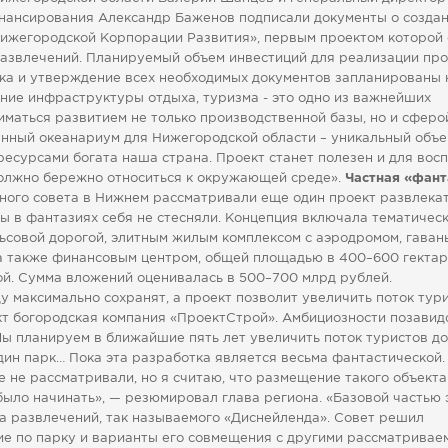
нансирования Александр Баженов подписали документы о созда
Нижегородской Корпорации Развития», первым проектом которой 
развлечений. Планируемый объем инвестиций для реализации про
вка и утверждение всех необходимых документов запланированы н
дание инфраструктуры отдыха, туризма - это одно из важнейших
маться развитием не только производственной базы, но и сферо
енный океанариум для Нижегородской области – уникальный объе
ресурсами богата наша страна. Проект станет полезен и для вос
олжно бережно относиться к окружающей среде».
Частная «фант
ьного совета в Нижнем рассматривали еще один проект развлека
ы в фантазиях себя не стесняли. Концепция включала тематичес
ьсовой дорогой, элитным жилым комплексом с аэродромом, гаван
 а также финансовым центром, общей площадью в 400–600 гектаро
ой. Сумма вложений оценивалась в 500–700 млрд рублей.
 максимально сохранят, а проект позволит увеличить поток тур
ект богородская компания «ПроектСтрой». Амбициозности позавид
ы планируем в ближайшие пять лет увеличить поток туристов до
дин парк… Пока эта разработка является весьма фантастической.
не рассматривали, но я считаю, что размещение такого объекта
 было начинать», — резюмировал глава региона. «Базовой частью 
а развлечений, так называемого «Диснейленда». Совет решил
е по парку и варианты его совмещения с другими рассматрива