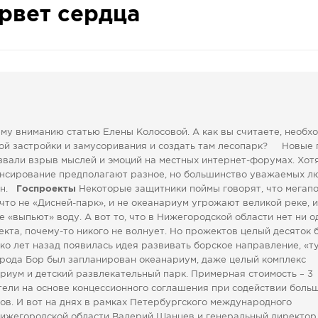
рвет сердца
у вниманию статью Елены Колосовой. А как вы считаете, необх
ой застройки и замусоривания и создать там лесопарк? Новые
звали взрыв мыслей и эмоций на местных интернет-форумах. Хот
нсирование предполагают разное, но большинство уважаемых лю
ун.
Госпроекты
Некоторые защитники поймы говорят, что мегап
 что не «Дисней-парк», и не океанариум угрожают великой реке, 
 «выпьют» воду. А вот то, что в Нижегородской области нет ни о
екта, почему-то никого не волнует. Но прожектов целый десяток 
ько лет назад появилась идея развивать борское направление, «т
города Бор был запланирован океанариум, даже целый комплекс
риум и детский развлекательный парк. Примерная стоимость – 3
тели на основе концессионного соглашения при содействии боль
ров. И вот на днях в рамках Петербургского международного
Нижегородской области Валерий Шанцев и генеральный директор