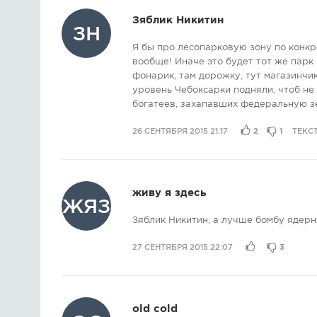
Зяблик Никитин
ЗН
Я бы про лесопарковую зону по конкр
вообще! Иначе это будет тот же парк 
фонарик, там дорожку, тут магазинчик
уровень Чебоксарки подняли, чтоб не 
богатеев, захапавших федеральную з
26 СЕНТЯБРЯ 2015 21:17
2
1
ТЕКС
живу я здесь
ЖЯЗ
Зяблик Никитин, а лучше бомбу ядерн
27 СЕНТЯБРЯ 2015 22:07
3
old cold