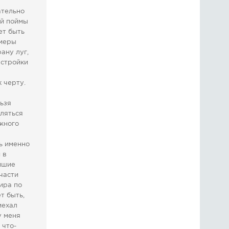
ательно
ой поймы
ет быть
имеры
ану луг,
астройки
 черту.
льзя
вляться
жного
ь именно
 в
айшие
 части
ира по
т быть,
иехал
у меня
 что-