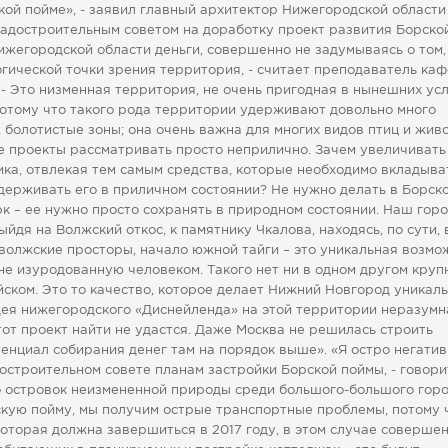
ой пойме», - заявил главный архитектор Нижегородской области
достроительным советом на доработку проект развития Борско
ижегородской области деньги, совершенно не задумываясь о том,
огической точки зрения территория, - считает преподаватель ка
Это низменная территория, не очень пригодная в нынешних ус
 потому что такого рода территории удерживают довольно много
, болотистые зоны; она очень важна для многих видов птиц и жив
е проекты рассматривать просто неприлично. Зачем увеличивать
ка, отвлекая тем самым средства, которые необходимо вкладыва
держивать его в приличном состоянии? Не нужно делать в Борск
рк – ее нужно просто сохранять в природном состоянии. Наш гор
йдя на Волжский откос, к памятнику Чкалова, находясь, по сути, 
волжские просторы, начало южной тайги – это уникальная возмо
не изуродованную человеком. Такого нет ни в одном другом круп
йском. Это то качество, которое делает Нижний Новгород уникал
ея нижегородского «Диснейленда» на этой территории неразумн
тот проект найти не удастся. Даже Москва не решилась строить
тенциал собирания денег там на порядок выше». «Я остро негати
остроительном совете планам застройки Борской поймы, - говори
о островок неизмененной природы среди большого-большого горо
скую пойму, мы получим острые транспортные проблемы, потому 
которая должна завершиться в 2017 году, в этом случае соверше