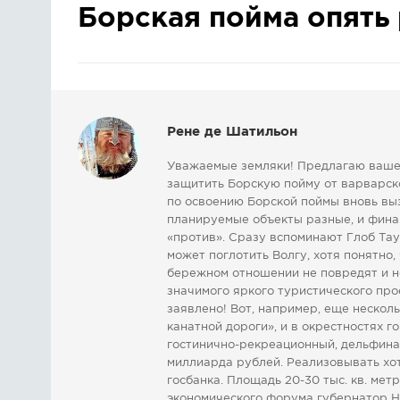
Борская пойма опять 
Рене де Шатильон
Уважаемые земляки! Предлагаю вашем
защитить Борскую пойму от варварск
по освоению Борской поймы вновь вы
планируемые объекты разные, и фина
«против». Сразу вспоминают Глоб Та
может поглотить Волгу, хотя понятно,
бережном отношении не повредят и не
значимого яркого туристического про
заявлено! Вот, например, еще нескол
канатной дороги», и в окрестностях 
гостинично-рекреационный, дельфина
миллиарда рублей. Реализовывать хо
госбанка. Площадь 20-30 тыс. кв. мет
экономического форума губернатор 