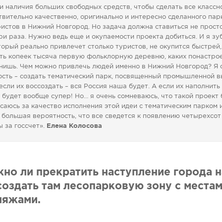
и наличия больших свободных средств, чтобы сделать все классно
твительно качественно, оригинально и интересно сделанного пар
истов в Нижний Новгород. Но задача должна ставиться не прост
ри раза. Нужно ведь еще и окупаемости проекта добиться. И я зу
торый реально привлечет столько туристов, не окупится быстрей,
пять копеек тысяча первую фольклорную деревню, каких понастро
анишь. Чем можно привлечь людей именно в Нижний Новгород? Я 
ность – создать тематический парк, посвященный промышленной в
 если их воссоздать – вся Россия наша будет. А если их наполнить
о будет вообще супер! Но… я очень сомневаюсь, что такой проект
саюсь за качество исполнения этой идеи с тематическим парком 
большая вероятность, что все сведется к появлению четырехсот
 за госсчет».
Елена Колосова
жно ли прекратить наступление города н
создать там лесопарковую зону с места
ляжами.