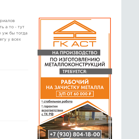
ериалов
ь а то - тут
е уж бы тогда
егу у всех