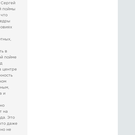
 Сергей
й поймы
 что
федры
ловиях
отных,
ть в
ой пойме
од
в центре
жность
ном
ьным,
а и
вно
т на
да. Это
что даже
нно не