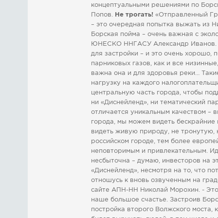
концептуальными решениями по Борск
Попов.
Не трогать!
«Отправленный Гра
– это очередная попытка выжать из Н
Борская пойма – очень важная с экол
ЮНЕСКО ННГАСУ Александр Иванов. - 
для застройки – и это очень хорошо,
парниковых газов, как и все низинные
важна она и для здоровья реки… Таки
нагрузку на каждого налогоплательщи
центральную часть города, чтобы под
ни «Диснейленд», ни тематический па
отличается уникальным качеством – вы
города, мы можем видеть бескрайние 
видеть живую природу, не тронутую, 
российском городе, тем более европе
неповторимым и привлекательным. Ид
несбыточна – думаю, инвесторов на э
«Диснейленд», несмотря на то, что по
отношусь к вновь озвученным на град
сайте АПН-НН Николай Морохин. - Эт
наше большое счастье. Застроив Бор
постройка второго Волжского моста, 