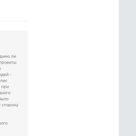
ГОЛОСОВАНИЯ
ПРЕДЛОЖИТЬ НОВОСТЬ
ФОТО
одимо ли
 проекты
я
дей -
олис
и при
дного
было
у сторону
шого