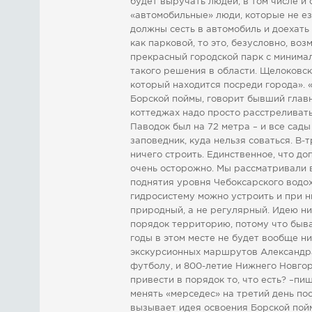
будет выручать людей, в том числе и
«автомобильные» люди, которые не езд
должны сесть в автомобиль и доехать
как парковой, то это, безусловно, во
прекрасный городской парк с минима
такого решения в области. Щелоковски
который находится посреди города». 
Борской поймы, говорит бывший глав
коттеджах надо просто расстреливать.
Паводок был на 72 метра – и все сады
заповедник, куда нельзя соваться. В-
ничего строить. Единственное, что д
очень осторожно. Мы рассматривали 
поднятия уровня Чебоксарского водох
гидросистему можно устроить и при 
природный, а не регулярный. Идею ни
порядок территорию, потому что быва
годы в этом месте не будет вообще ни
экскурсионных маршрутов Александра
футболу, и 800-летие Нижнего Новгоро
привести в порядок то, что есть? –пи
менять «мерседес» на третий день по
вызывает идея освоения Борской пойм