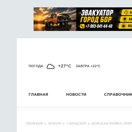
+27°C
ПОГОДА
ЗАВТРА +22°C
ГЛАВНАЯ
НОВОСТИ
СПРАВОЧНИ
ТВОЙ БОР
▸
ФОРУМ
▸
ГОРОД БОР
▸
БОРСКАЯ ПОЙМА ОПЯТ