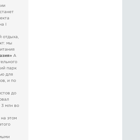
нии
станет
екта
а I
й отдыха,
кт: мы
питания
азия»
А
тельного
кий парк
ью для
в, и по
истов до
овал
 3 млн во
 на этом
этого
емыми