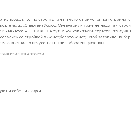
етизировал. Т.е. не строить там ни чего с применением строймат
возле &quot;Спартака&quot;. Океанариум тоже не надо там строит
 и начнётся --НЕТ УЖ ! Не тут. И уж коль такие страсти , то лучш
совались со стройкой в &quot;болото&quot;. Чтоб затопило на бер
емлю внегласно искусственными заборами, фазенды.
Т БЫЛ ИЗМЕНЕН АВТОРОМ
ую.ни себе ни людям.