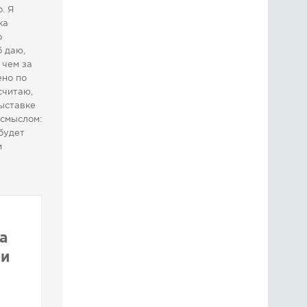
. Я
ка
о
б даю,
 чем за
ено по
считаю,
ыставке
 смыслом:
 будет
и
а
ми