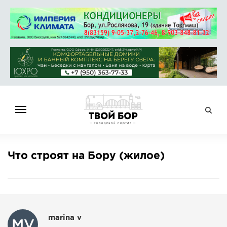
ГЛАВНАЯ
Что строят на Бору (жилое)
НОВОСТИ
СПРАВОЧНИК
ОБЪЯВЛЕНИЯ
РАБОТА
marina v
MV
АФИША