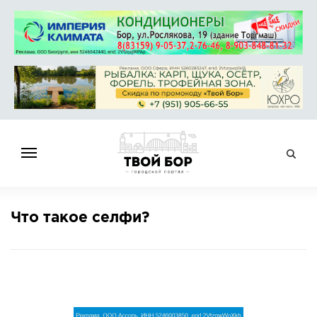
ГЛАВНАЯ
Что такое селфи?
НОВОСТИ
СПРАВОЧНИК
ОБЪЯВЛЕНИЯ
РАБОТА
АФИША