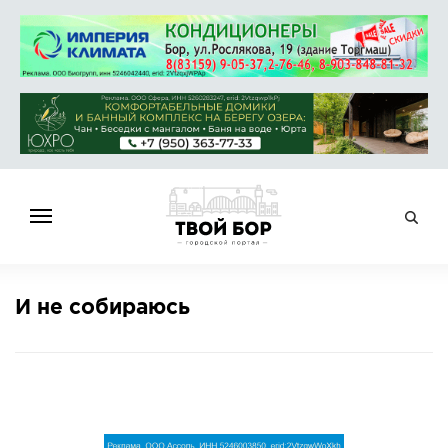
ГЛАВНАЯ
И не собираюсь
НОВОСТИ
СПРАВОЧНИК
ОБЪЯВЛЕНИЯ
РАБОТА
АФИША