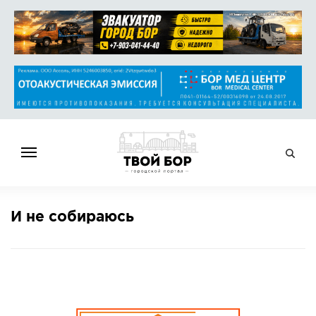
ГЛАВНАЯ
И не собираюсь
НОВОСТИ
СПРАВОЧНИК
ОБЪЯВЛЕНИЯ
РАБОТА
АФИША