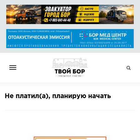
ГЛАВНАЯ
Не платил(а), планирую начать
НОВОСТИ
СПРАВОЧНИК
ОБЪЯВЛЕНИЯ
РАБОТА
АФИША