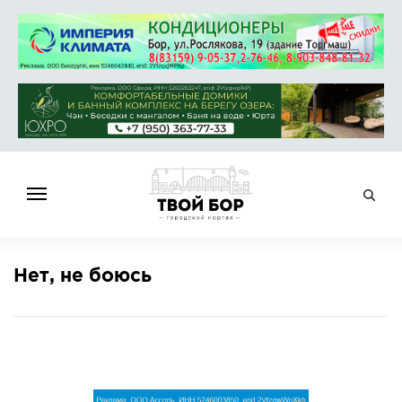
ГЛАВНАЯ
Нет, не боюсь
НОВОСТИ
СПРАВОЧНИК
ОБЪЯВЛЕНИЯ
РАБОТА
АФИША