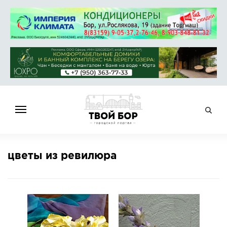
ГЛАВНАЯ
цветы из ревилюра
НОВОСТИ
СПРАВОЧНИК
ОБЪЯВЛЕНИЯ
РАБОТА
АФИША