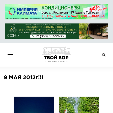
ГЛАВНАЯ
9 МАЯ 2012г!!!
НОВОСТИ
СПРАВОЧНИК
ОБЪЯВЛЕНИЯ
РАБОТА
АФИША