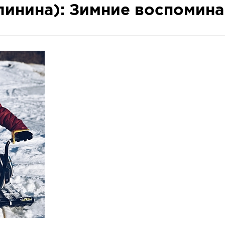
линина): Зимние воспомин