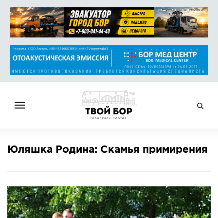
ГЛАВНАЯ
Юляшка Родина: Скамья примирения
НОВОСТИ
СПРАВОЧНИК
ОБЪЯВЛЕНИЯ
РАБОТА
АФИША