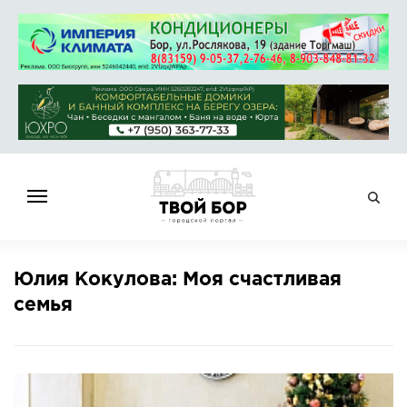
ГЛАВНАЯ
Юлия Кокулова: Моя счастливая
НОВОСТИ
семья
СПРАВОЧНИК
ОБЪЯВЛЕНИЯ
РАБОТА
АФИША