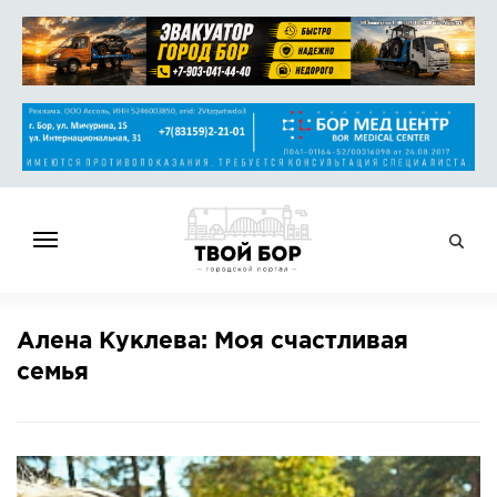
ГЛАВНАЯ
Алена Куклева: Моя счастливая
НОВОСТИ
семья
СПРАВОЧНИК
ОБЪЯВЛЕНИЯ
РАБОТА
АФИША