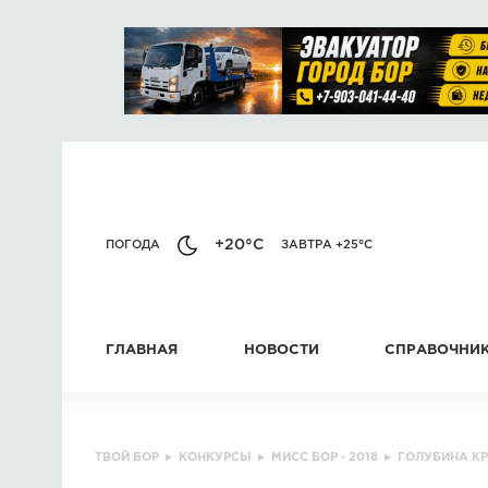
+20°C
ПОГОДА
ЗАВТРА +25°C
ГЛАВНАЯ
НОВОСТИ
СПРАВОЧНИ
ТВОЙ БОР
▸
КОНКУРСЫ
▸
МИСС БОР - 2018
▸
ГОЛУБИНА К