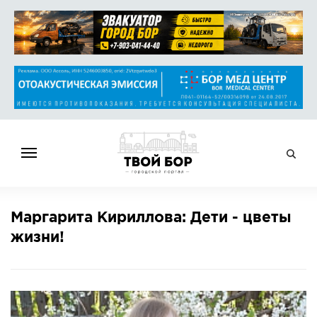
ГЛАВНАЯ
Маргарита Кириллова: Дети - цветы
НОВОСТИ
жизни!
СПРАВОЧНИК
ОБЪЯВЛЕНИЯ
РАБОТА
АФИША