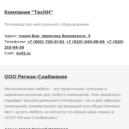
СПРАВКА
Компания "ТехНН"
КАМЕРЫ
Производство нейтрального оборудования
КОНКУРСЫ
СТАТЬИ
Адрес:
город Бор, переулок Воровского, 5
Телефоны:
+7 (800) 700-51-92
,
+7 (920) 049-08-66
,
+7 (920)
ГОЛОСОВАНИЯ
253-99-39
ПРЕДЛОЖИТЬ НОВОСТЬ
Сайт:
no52.ru
ФОТО
ООО Регион-Снабжение
Металлическая мебель – это практичное, стильное и
надежное решение для любого помещения. Она прекрасно
подойдет как для домашнего интерьера, так и для офисных
помещений, коммерческих организаций или общественных
мест. купить мебель из металла по низкой цене можно в
«ООО Регион-Снабжение»!