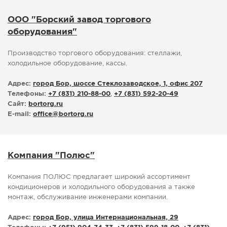
ООО "Борский завод торгового
оборудования"
Производство торгового оборудования: стеллажи,
холодильное оборудование, кассы.
Адрес:
город Бор, шоссе Стеклозаводское, 1, офис 207
Телефоны:
+7 (831) 210-88-00
,
+7 (831) 592-20-49
Сайт:
bortorg.ru
E-mail:
office
@
bortorg.ru
Компания "Полюс"
Компания ПОЛЮС предлагает широкий ассортимент
кондиционеров и холодильного оборудования а также
монтаж, обслуживание инженерами компании.
Адрес:
город Бор, улица Интернациональная, 29