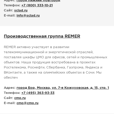
Адрес:
город Нижний Новгород
Телефон:
+7 (800) 333-10-21
Сайт:
sclad.ru
E-mail:
info
@
sclad.ru
Производственная группа REMER
REMER активно участвует в развитии
телекоммуникационной и энергетической отраслей,
поставляя шкафы ЦМО для офисов, сетей и промышленных
объектов. Наша продукция востребована в проектах
Ростелекома, Роснефти, Сбербанка, Газпрома, Яндекса и
ВКонтакте, а также на олимпийских объектах в Сочи. Мы
обеспеч
Адрес:
город Бор, Москва, ул. 7-я Кожуховская, д. 15, стр. 1
Телефон:
+7 (495) 363-93-33
Сайт:
cmo.ru
E-mail:
cmo
@
cmo.ru