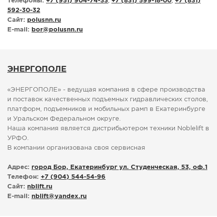
Телефоны:
+7 (951) 904-74-33
,
+7 (831) 599-18-00
,
+7 (831)
592-30-32
Сайт:
polusnn.ru
E-mail:
bor
@
polusnn.ru
ЭНЕРГОПОЛЕ
«ЭНЕРГОПОЛЕ» - ведущая компания в сфере производства
и поставок качественных подъемных гидравлических столов,
платформ, подъемников и мобильных рамп в Екатеринбурге
и Уральском Федеральном округе.
Наша компания является дистрибьютером техники Noblelift в
УРФО.
В компании организована своя сервисная
Адрес:
город Бор, Екатеринбург ул. Студенческая, 53, оф.1
Телефон:
+7 (904) 544-54-96
Сайт:
nblift.ru
E-mail:
nblift
@
yandex.ru