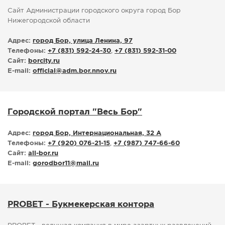
Сайт Администрации городского округа город Бор
Нижегородской области
Адрес:
город Бор, улица Ленина, 97
Телефоны:
+7 (831) 592-24-30
,
+7 (831) 592-31-00
Сайт:
borcity.ru
E-mail:
official
@
adm.bor.nnov.ru
Городской портал "Весь Бор"
Адрес:
город Бор, Интернациональная, 32 А
Телефоны:
+7 (920) 076-21-15
,
+7 (987) 747-66-60
Сайт:
all-bor.ru
E-mail:
gorodbor11
@
mail.ru
PROBET - Букмекерская контора