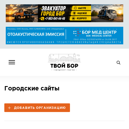
ГЛАВНАЯ
Городские сайты
НОВОСТИ
СПРАВОЧНИК
ДОБАВИТЬ ОРГАНИЗАЦИЮ
ОБЪЯВЛЕНИЯ
РАБОТА
АФИША