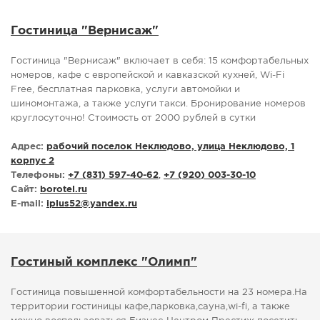
СПРАВКА
Гостиница "Вернисаж"
КАМЕРЫ
Гостиница "Вернисаж" включает в себя: 15 комфортабельных
КОНКУРСЫ
номеров, кафе с европейской и кавказской кухней, Wi-Fi
СТАТЬИ
Free, бесплатная парковка, услуги автомойки и
шиномонтажа, а также услуги такси. Бронирование номеров
ГОЛОСОВАНИЯ
круглосуточно! Стоимость от 2000 рублей в сутки
ПРЕДЛОЖИТЬ НОВОСТЬ
Адрес:
рабочий поселок Неклюдово, улица Неклюдово, 1
ФОТО
корпус 2
Телефоны:
+7 (831) 597-40-62
,
+7 (920) 003-30-10
Сайт:
borotel.ru
E-mail:
iplus52
@
yandex.ru
Гостиный комплекс "Олимп"
Гостиница повышенной комфортабельности на 23 номера.На
территории гостиницы кафе,парковка,сауна,wi-fi, а также