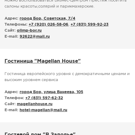
можно воспользоваться Бизнес-Центром Престиж посетить
салоны красоты,солярий и парикмахерские.
Адрес:
город Бор, Советская, 7/4
Телефоны:
+7 (920) 026-58-06
,
+7 (831) 599-92-23
Сайт:
olimp-bor.ru
E-mail:
92622
@
mail.ru
Гостиница "Magellan House"
Гостиница европейского уровня с демократичными ценами и
высоким уровнем сервиса
Адрес:
город Бор, улица Ванеева, 105
Телефон:
+7 (831) 597-62-32
Сайт:
magellanhouse.ru
E-mail:
hotel-magellan
@
mail.ru
Гостевой дом "В Задолье"