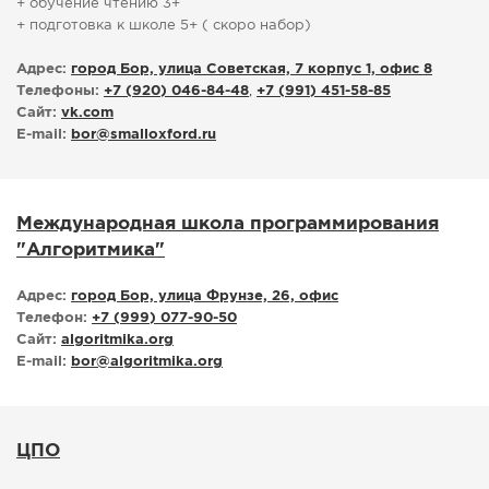
+ обучение чтению 3+
+ подготовка к школе 5+ ( скоро набор)
Адрес:
город Бор, улица Советская, 7 корпус 1, офис 8
Телефоны:
+7 (920) 046-84-48
,
+7 (991) 451-58-85
Сайт:
vk.com
E-mail:
bor
@
smalloxford.ru
Международная школа программирования
"Алгоритмика"
Адрес:
город Бор, улица Фрунзе, 26, офис
Телефон:
+7 (999) 077-90-50
Сайт:
algoritmika.org
E-mail:
bor
@
algoritmika.org
ЦПО