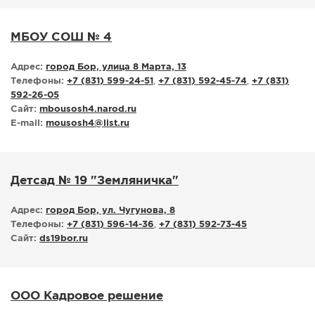
МБОУ СОШ № 4
Адрес:
город Бор, улица 8 Марта, 13
Телефоны:
+7 (831) 599-24-51
,
+7 (831) 592-45-74
,
+7 (831)
592-26-05
Сайт:
mbousosh4.narod.ru
E-mail:
mousosh4
@
list.ru
Детсад № 19 "Земляничка"
Адрес:
город Бор, ул. Чугунова, 8
Телефоны:
+7 (831) 596-14-36
,
+7 (831) 592-73-45
Сайт:
ds19bor.ru
ООО Кадровое решение