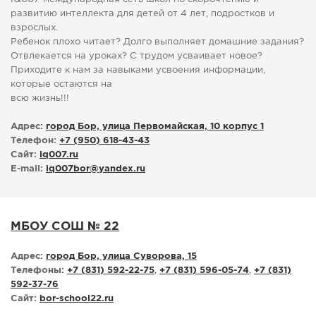
развитию интеллекта для детей от 4 лет, подростков и
взрослых.
Ребенок плохо читает? Долго выполняет домашние задания?
Отвлекается на уроках? С трудом усваивает новое?
Приходите к нам за навыками усвоения информации,
которые остаются на
всю жизнь!!!
Адрес:
город Бор, улица Первомайская, 10 корпус 1
Телефон:
+7 (950) 618-43-43
Сайт:
iq007.ru
E-mail:
iq007bor
@
yandex.ru
МБОУ СОШ № 22
Адрес:
город Бор, улица Суворова, 15
Телефоны:
+7 (831) 592-22-75
,
+7 (831) 596-05-74
,
+7 (831)
592-37-76
Сайт:
bor-school22.ru