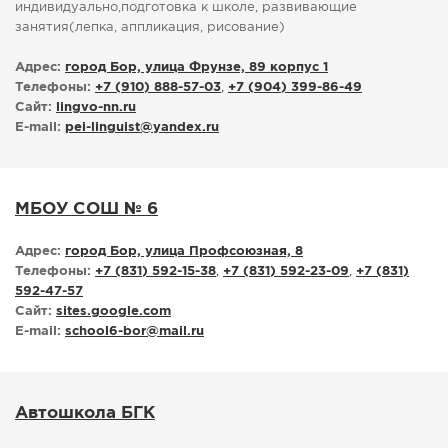
индивидуально,подготовка к школе, развивающие
занятия(лепка, аппликация, рисование)
Адрес:
город Бор, улица Фрунзе, 89 корпус 1
Телефоны:
+7 (910) 888-57-03
,
+7 (904) 399-86-49
Сайт:
lingvo-nn.ru
E-mail:
pei-linguist
@
yandex.ru
МБОУ СОШ № 6
Адрес:
город Бор, улица Профсоюзная, 8
Телефоны:
+7 (831) 592-15-38
,
+7 (831) 592-23-09
,
+7 (831)
592-47-57
Сайт:
sites.google.com
E-mail:
school6-bor
@
mail.ru
Автошкола БГК