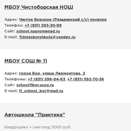
МБОУ Чистоборская НОШ
Адрес:
Чистое Борское (Редькинский с/с) поселок
Телефон:
+7 (831) 593-30-99
Сайт:
school.napromenad.ru
E-mail:
Tchistoborshkola
@
yandex.ru
МБОУ СОШ № 11
Адрес:
город Бор, улица Лермонтова, 2
Телефоны:
+7 (831) 596-04-63
,
+7 (831) 592-70-36
Сайт:
school11bor.ucoz.ru
E-mail:
11_school_bor
@
mail.ru
Автошкола "Практика"
Квадроцикл + снегоход 5000 руб.