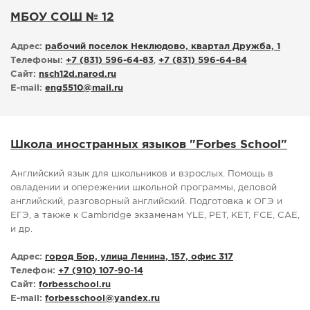
МБОУ СОШ № 12
Адрес:
рабочий поселок Неклюдово, квартал Дружба, 1
Телефоны:
+7 (831) 596-64-83
,
+7 (831) 596-64-84
Сайт:
nsch12d.narod.ru
E-mail:
eng5510
@
mail.ru
Школа иностранных языков "Forbes School"
Английский язык для школьников и взрослых. Помощь в
овладении и опережении школьной программы, деловой
английский, разговорный английский. Подготовка к ОГЭ и
ЕГЭ, а также к Cambridge экзаменам YLE, PET, KET, FCE, CAE,
и др.
Адрес:
город Бор, улица Ленина, 157, офис 317
Телефон:
+7 (910) 107-90-14
Сайт:
forbesschool.ru
E-mail:
forbesschool
@
yandex.ru