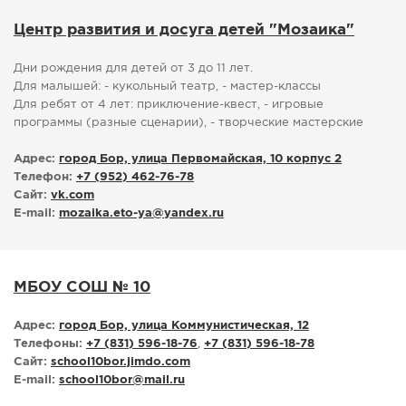
Центр развития и досуга детей "Мозаика"
Дни рождения для детей от 3 до 11 лет.
Для малышей: - кукольный театр, - мастер-классы
Для ребят от 4 лет: приключение-квест, - игровые
программы (разные сценарии), - творческие мастерские
Адрес:
город Бор, улица Первомайская, 10 корпус 2
Телефон:
+7 (952) 462-76-78
Сайт:
vk.com
E-mail:
mozaika.eto-ya
@
yandex.ru
МБОУ СОШ № 10
Адрес:
город Бор, улица Коммунистическая, 12
Телефоны:
+7 (831) 596-18-76
,
+7 (831) 596-18-78
Сайт:
school10bor.jimdo.com
E-mail:
school10bor
@
mail.ru