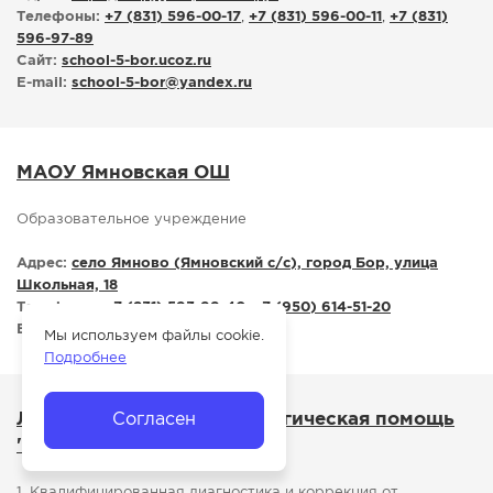
Телефоны:
+7 (831) 596-00-17
,
+7 (831) 596-00-11
,
+7 (831)
596-97-89
Сайт:
school-5-bor.ucoz.ru
E-mail:
school-5-bor
@
yandex.ru
МАОУ Ямновская ОШ
Образовательное учреждение
Адрес:
село Ямново (Ямновский с/с), город Бор, улица
Школьная, 18
Телефоны:
+7 (831) 593-99-40
,
+7 (950) 614-51-20
E-mail:
s_ya_bor
@
mail.52gov.ru
Мы используем файлы cookie.
Подробнее
Согласен
Логопедическая и психологическая помощь
"KID'S DAY"
1. Квалифицированная диагностика и коррекция от