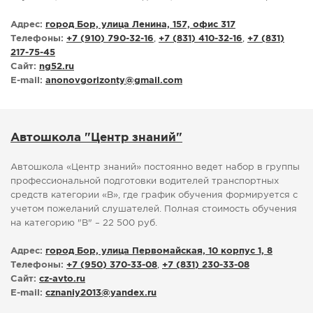
Адрес:
город Бор, улица Ленина, 157, офис 317
Телефоны:
+7 (910) 790-32-16
,
+7 (831) 410-32-16
,
+7 (831)
217-75-45
Сайт:
ng52.ru
E-mail:
anonovgorizonty
@
gmail.com
Автошкола "Центр знаний"
Автошкола «Центр знаний» постоянно ведет набор в группы
профессиональной подготовки водителей транспортных
средств категории «В», где график обучения формируется с
учетом пожеланий слушателей. Полная стоимость обучения
на категорию "В" – 22 500 руб.
Адрес:
город Бор, улица Первомайская, 10 корпус 1, 8
Телефоны:
+7 (950) 370-33-08
,
+7 (831) 230-33-08
Сайт:
cz-avto.ru
E-mail:
cznaniy2013
@
yandex.ru