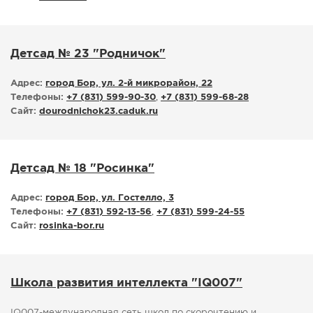
Детсад № 23 "Родничок"
Адрес:
город Бор, ул. 2-й микрорайон, 22
Телефоны:
+7 (831) 599-90-30
,
+7 (831) 599-68-28
Сайт:
dourodnichok23.caduk.ru
Детсад № 18 "Росинка"
Адрес:
город Бор, ул. Гостелло, 3
Телефоны:
+7 (831) 592-13-56
,
+7 (831) 599-24-55
Сайт:
rosinka-bor.ru
Школа развития интеллекта "IQ007"
IQ007-международная сеть школ по скорочтению и