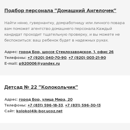
Подбор персонала "Домашний Ангелочек"
Найти няню, гувернантку, домработницу или личного повара
вам поможет агентство домашнего персонала.Каждый
кандидат проходит тщательную проверку, и вы можете не
беспокоиться: ваш ребенок будет в надежных руках.
Адрес:
город Бор, шоссе Стеклозаводское, 1, офис 26
Телефоны:
+7 (920) 040-70-90
,
+7 (920) 003-21-90
E-mail:
p920006
@
yandex.ru
Детсад № 22 "Колокольчик"
Адрес:
город Бор, улица Мира, 20
Телефоны:
+7 (831) 596-18-33
,
+7 (831) 596-30-13
Сайт:
kolokol4ik-bor.ucoz.net