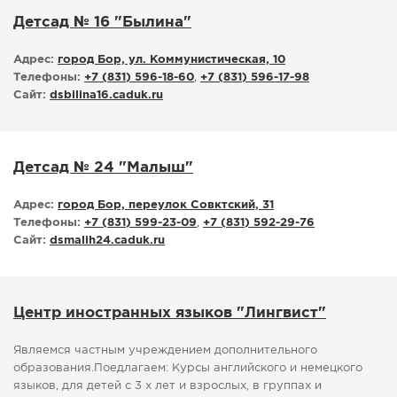
Детсад № 16 "Былина"
Адрес:
город Бор, ул. Коммунистическая, 10
Телефоны:
+7 (831) 596-18-60
,
+7 (831) 596-17-98
Сайт:
dsbilina16.caduk.ru
Детсад № 24 "Малыш"
Адрес:
город Бор, переулок Совктский, 31
Телефоны:
+7 (831) 599-23-09
,
+7 (831) 592-29-76
Сайт:
dsmalih24.caduk.ru
Центр иностранных языков "Лингвист"
Являемся частным учреждением дополнительного
образования.Поедлагаем: Курсы английского и немецкого
языков, для детей с 3 х лет и взрослых, в группах и