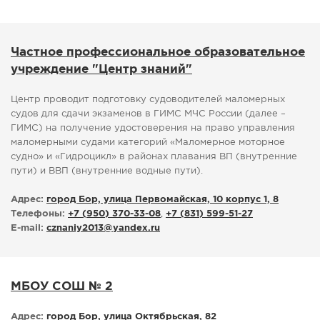
Частное профессиональное образовательное
учреждение "Центр знаний"
Центр проводит подготовку судоводителей маломерных
судов для сдачи экзаменов в ГИМС МЧС России (далее –
ГИМС) на получение удостоверения на право управления
маломерными судами категорий «Маломерное моторное
судно» и «Гидроцикл» в районах плавания ВП (внутренние
пути) и ВВП (внутренние водные пути).
Адрес:
город Бор, улица Первомайская, 10 корпус 1, 8
Телефоны:
+7 (950) 370-33-08
,
+7 (831) 599-51-27
E-mail:
cznaniy2013
@
yandex.ru
МБОУ СОШ № 2
Адрес:
город Бор, улица Октябрьская, 82