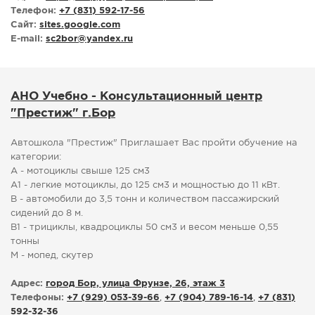
Телефон:
+7 (831) 592-17-56
Сайт:
sites.google.com
E-mail:
sc2bor
@
yandex.ru
АНО Учебно - Консультационный центр
"Престиж" г.Бор
Автошкола "Престиж" Приглашает Вас пройти обучение на
категории:
А - мотоциклы свыше 125 см3
А1 - легкие мотоциклы, до 125 см3 и мощностью до 11 кВт.
В - автомобили до 3,5 тонн и количеством пассажирский
сидений до 8 м.
В1 - трициклы, квадроциклы 50 см3 и весом меньше 0,55
тонны
М - мопед, скутер
Адрес:
город Бор, улица Фрунзе, 26, этаж 3
Телефоны:
+7 (929) 053-39-66
,
+7 (904) 789-16-14
,
+7 (831)
592-32-36