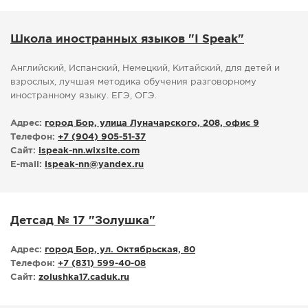
Школа иностранных языков "I Speak"
Английский, Испанский, Немецкий, Китайский, для детей и
взрослых, лучшая методика обучения разговорному
иностранному языку. ЕГЭ, ОГЭ.
Адрес:
город Бор, улица Луначарского, 208, офис 9
Телефон:
+7 (904) 905-51-37
Сайт:
ispeak-nn.wixsite.com
E-mail:
ispeak-nn
@
yandex.ru
Детсад № 17 "Золушка"
Адрес:
город Бор, ул. Октябрьская, 80
Телефон:
+7 (831) 599-40-08
Сайт:
zolushka17.caduk.ru