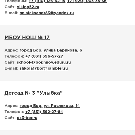
Телефоны:
+7 (910) 126-62-15
,
+7 (920) 005-35-36
Сайт:
viking52.ru
E-mail:
nn.aleksandr83
@
yandex.ru
МБОУ НОШ № 17
Адрес:
город Бор, улица Баринова, 6
Телефон:
+7 (831) 596-57-27
Сайт:
school-17bor.nnov.eduru.ru
E-mail:
shkola17bor
@
rambler.ru
Детсад № 3 "Улыбка"
Адрес:
город Бор, ул. Рослякова, 14
Телефон:
+7 (831) 592-27-84
Сайт:
ds3-bor.ru