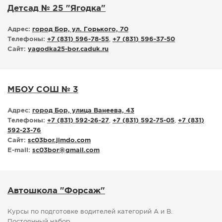
Детсад № 25 "Ягодка"
Адрес:
город Бор, ул. Горького, 70
Телефоны:
+7 (831) 596-78-55
,
+7 (831) 596-37-50
Сайт:
yagodka25-bor.caduk.ru
МБОУ СОШ № 3
Адрес:
город Бор, улица Ванеева, 43
Телефоны:
+7 (831) 592-26-27
,
+7 (831) 592-75-05
,
+7 (831)
592-23-76
Сайт:
sc03bor.jimdo.com
E-mail:
sc03bor
@
gmail.com
Автошкола "Форсаж"
Курсы по подготовке водителей категорий А и В.
Постоянный набор.