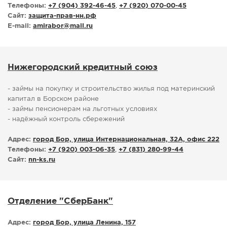
Телефоны:
+7 (904) 392-46-45
,
+7 (920) 070-00-45
Сайт:
защита-прав-нн.рф
E-mail:
amirabor
@
mail.ru
Нижегородский кредитный союз
- займы на покупку и строительство жилья под материнский
капитал в Борском районе
- займы пенсионерам на льготных условиях
- надёжный контроль сбережений
Адрес:
город Бор, улица Интернациональная, 32А, офис 222
Телефоны:
+7 (920) 003-06-35
,
+7 (831) 280-99-44
Сайт:
nn-ks.ru
Отделение "СберБанк"
Адрес:
город Бор, улица Ленина, 157