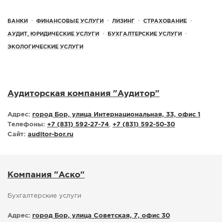
СПРАВКА
БАНКИ
•
ФИНАНСОВЫЕ УСЛУГИ
•
ЛИЗИНГ
•
СТРАХОВАНИЕ
•
КАМЕРЫ
АУДИТ, ЮРИДИЧЕСКИЕ УСЛУГИ
•
БУХГАЛТЕРСКИЕ УСЛУГИ
•
КОНКУРСЫ
ЭКОЛОГИЧЕСКИЕ УСЛУГИ
СТАТЬИ
ГОЛОСОВАНИЯ
ПРЕДЛОЖИТЬ НОВОСТЬ
Аудиторская компания "Аудитор"
ФОТО
Адрес:
город Бор, улица Интернациональная, 33, офис 1
Телефоны:
+7 (831) 592-27-74
,
+7 (831) 592-50-30
Сайт:
auditor-bor.ru
Компания "Аско"
Бухгалтерские услуги
Адрес:
город Бор, улица Советская, 7, офис 30