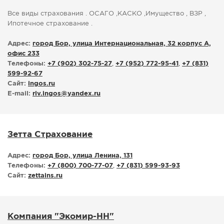
Все виды страхования . ОСАГО ,КАСКО ,Имущество , ВЗР ,
Ипотечное страхование .
Адрес:
город Бор, улица Интернациональная, 32 корпус А,
офис 233
Телефоны:
+7 (902) 302-75-27
,
+7 (952) 772-95-41
,
+7 (831)
599-92-67
Сайт:
ingos.ru
E-mail:
riv.ingos
@
yandex.ru
Зетта Страхование
Адрес:
город Бор, улица Ленина, 131
Телефоны:
+7 (800) 700-77-07
,
+7 (831) 599-93-93
Сайт:
zettains.ru
Компания "Экомир-НН"