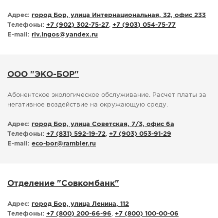
Адрес:
город Бор, улица Интернациональная, 32, офис 233
Телефоны:
+7 (902) 302-75-27
,
+7 (903) 054-75-77
E-mail:
riv.ingos
@
yandex.ru
ООО "ЭКО-БОР"
Абонентское экологическое обслуживание. Расчет платы за
негативное воздействие на окружающую среду.
Адрес:
город Бор, улица Советская, 7/3, офис 6а
Телефоны:
+7 (831) 592-19-72
,
+7 (903) 053-91-29
E-mail:
eco-bor
@
rambler.ru
Отделение "Совкомбанк"
Адрес:
город Бор, улица Ленина, 112
Телефоны:
+7 (800) 200-66-96
,
+7 (800) 100-00-06