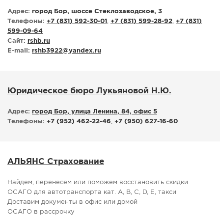
Адрес:
город Бор, шоссе Стеклозаводское, 3
Телефоны:
+7 (831) 592-30-01
,
+7 (831) 599-28-92
,
+7 (831)
599-09-64
Сайт:
rshb.ru
E-mail:
rshb3922
@
yandex.ru
Юридическое бюро Лукьяновой Н.Ю.
Адрес:
город Бор, улица Ленина, 84, офис 5
Телефоны:
+7 (952) 462-22-46
,
+7 (950) 627-16-60
АЛЬЯНС Страхование
Найдем, перенесем или поможем восстановить скидки
ОСАГО для автотранспорта кат. А, В, С, D, E, такси
Доставим документы в офис или домой
ОСАГО в рассрочку