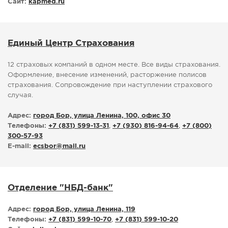
Сайт:
kapmed.ru
Единый Центр Страхования
12 страховых компаний в одном месте. Все виды страхования.
Оформление, внесение изменений, расторжение полисов
страхования. Сопровождение при наступлении страхового
случая.
Адрес:
город Бор, улица Ленина, 100, офис 30
Телефоны:
+7 (831) 599-13-31
,
+7 (930) 816-94-64
,
+7 (800)
300-57-93
E-mail:
ecsbor
@
mail.ru
Отделение "НБД-банк"
Адрес:
город Бор, улица Ленина, 119
Телефоны:
+7 (831) 599-10-70
,
+7 (831) 599-10-20