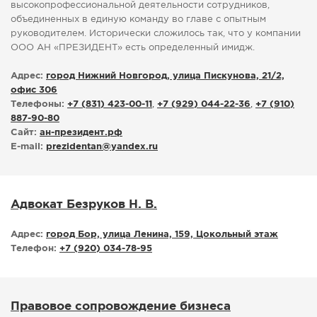
высокопрофессиональной деятельности сотрудников,
объединенных в единую команду во главе с опытным
руководителем. Исторически сложилось так, что у компании
ООО АН «ПРЕЗИДЕНТ» есть определенный имидж.
Адрес:
город Нижний Новгород, улица Пискунова, 21/2,
офис 306
Телефоны:
+7 (831) 423-00-11
,
+7 (929) 044-22-36
,
+7 (910)
887-90-80
Сайт:
ан-президент.рф
E-mail:
prezidentan
@
yandex.ru
Адвокат Безруков Н. В.
Адрес:
город Бор, улица Ленина, 159, Цокольный этаж
Телефон:
+7 (920) 034-78-95
Правовое сопровождение бизнеса