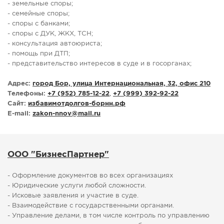
- земельные споры;
- семейные споры;
- споры с банками;
- споры с ДУК, ЖКХ, ТСН;
- консультация автоюриста;
- помощь при ДТП;
- представительство интересов в суде и в госорганах;
Адрес:
город Бор, улица Интернациональная, 32, офис 210
Телефоны:
+7 (952) 785-12-22
,
+7 (999) 392-92-22
Сайт:
избавимотдолгов-борнн.рф
E-mail:
zakon-nnov
@
mail.ru
ООО "БизнесПартнер"
- Оформление документов во всех организациях
- Юридические услуги любой сложности.
- Исковые заявления и участие в суде.
- Взаимодействие с государственными органами.
- Управление делами, в том числе контроль по управлению