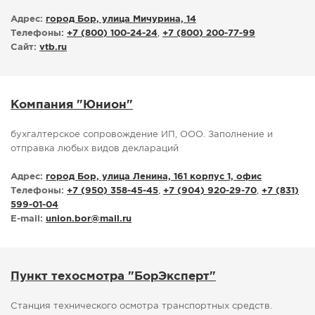
Адрес:
город Бор, улица Мичурина, 14
Телефоны:
+7 (800) 100-24-24
,
+7 (800) 200-77-99
Сайт:
vtb.ru
Компания "Юнион"
бухгалтерское сопровождение ИП, ООО. Заполнение и
отправка любых видов деклараций
Адрес:
город Бор, улица Ленина, 161 корпус 1, офис
Телефоны:
+7 (950) 358-45-45
,
+7 (904) 920-29-70
,
+7 (831)
599-01-04
E-mail:
union.bor
@
mail.ru
Пункт техосмотра "БорЭксперт"
Станция технического осмотра транспортных средств.