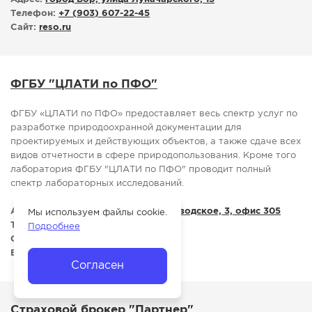
Телефон:
+7 (903) 607-22-45
Сайт:
reso.ru
ФГБУ "ЦЛАТИ по ПФО"
ФГБУ «ЦЛАТИ по ПФО» предоставляет весь спектр услуг по
разработке природоохранной документации для
проектируемых и действующих объектов, а также сдаче всех
видов отчетности в сфере природопользования. Кроме того
лаборатория ФГБУ "ЦЛАТИ по ПФО" проводит полный
спектр лабораторных исследований.
Адрес:
город Бор, шоссе Стеклозаводское, 3, офис 305
Мы используем файлы cookie.
Телефон:
+7 (910) 790-08-41
Подробнее
Сайт:
clatipfo.ru
E-mail:
bor
@
clatipfo.ru
Согласен
Страховой брокер "Партнер"