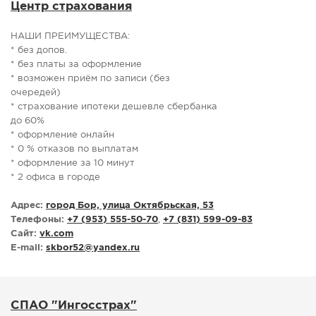
Центр страхования
НАШИ ПРЕИМУЩЕСТВА:
* без допов.
* без платы за оформление
* возможен приём по записи (без
очередей)
* страхование ипотеки дешевле сбербанка
до 60%
* оформление онлайн
* 0 % отказов по выплатам
* оформление за 10 минут
* 2 офиса в городе
Адрес:
город Бор, улица Октябрьская, 53
Телефоны:
+7 (953) 555-50-70
,
+7 (831) 599-09-83
Сайт:
vk.com
E-mail:
skbor52
@
yandex.ru
СПАО "Ингосстрах"