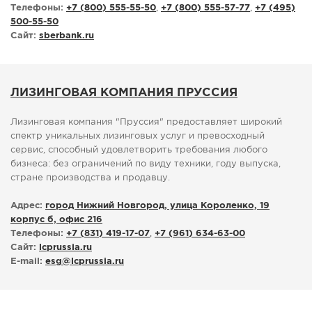
Телефоны:
+7 (800) 555-55-50
,
+7 (800) 555-57-77
,
+7 (495)
500-55-50
Сайт:
sberbank.ru
ЛИЗИНГОВАЯ КОМПАНИЯ ПРУССИЯ
Лизинговая компания "Пруссия" предоставляет широкий
спектр уникальных лизинговых услуг и превосходный
сервис, способный удовлетворить требования любого
бизнеса: без ограничений по виду техники, году выпуска,
стране производства и продавцу.
Адрес:
город Нижний Новгород, улица Короленко, 19
корпус б, офис 216
Телефоны:
+7 (831) 419-17-07
,
+7 (961) 634-63-00
Сайт:
lcprussia.ru
E-mail:
esg
@
lcprussia.ru