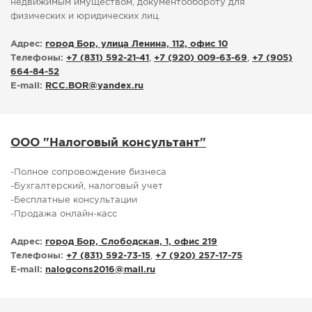
недвижимым имуществом, документообороту для
физических и юридических лиц.
Адрес:
город Бор, улица Ленина, 112, офис 10
Телефоны:
+7 (831) 592-21-41
,
+7 (920) 009-63-69
,
+7 (905)
664-84-52
E-mail:
RCC.BOR
@
yandex.ru
ООО "Налоговый консультант"
-Полное сопровождение бизнеса
-Бухгалтерский, налоговый учет
-Бесплатные консультации
-Продажа онлайн-касс
Адрес:
город Бор, Слободская, 1, офис 219
Телефоны:
+7 (831) 592-73-15
,
+7 (920) 257-17-75
E-mail:
nalogcons2016
@
mail.ru