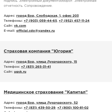
подпись. Электронный документооборот. Электронная
отчетность. Сопровождение.
Адрес:
город Бор, Слободская, 1, офис 203
Телефоны:
+7 (903) 059-44-65
,
+7 (952) 457-11-24
Сайт:
vk.com
E-mail:
official.cdo
@
yandex.ru
Страховая компания "Югория"
Адрес:
город Бор, улица Луначарского, 15
Телефон:
+7 (831) 265-31-41
Сайт:
ugsk.ru
Медицинское страхование "Капитал"
Адрес:
город Бор, улица Луначарского, 52
Телефоны:
+7 (831) 439-50-29
,
+7 (800) 100-81-02