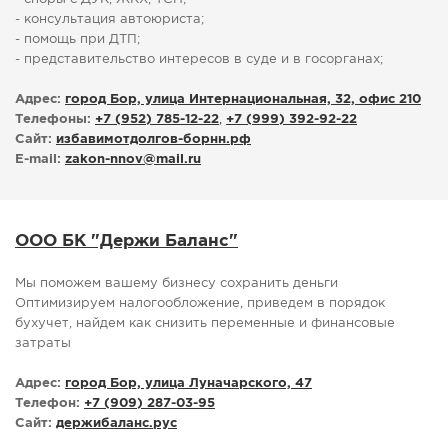
- консультация автоюриста;
- помощь при ДТП;
- представительство интересов в суде и в госорганах;
Адрес:
город Бор, улица Интернациональная, 32, офис 210
Телефоны:
+7 (952) 785-12-22
,
+7 (999) 392-92-22
Сайт:
избавимотдолгов-борнн.рф
E-mail:
zakon-nnov
@
mail.ru
ООО БК "Держи Баланс"
Мы поможем вашему бизнесу cохранить деньги
Оптимизируем налогообложение, приведем в порядок
бухучет, найдем как снизить переменные и финансовые
затраты
Адрес:
город Бор, улица Луначарского, 47
Телефон:
+7 (909) 287-03-95
Сайт:
держибаланс.рус