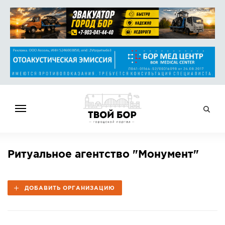
ГЛАВНАЯ
Ритуальное агентство "Монумент"
НОВОСТИ
СПРАВОЧНИК
ДОБАВИТЬ ОРГАНИЗАЦИЮ
ОБЪЯВЛЕНИЯ
РАБОТА
АФИША