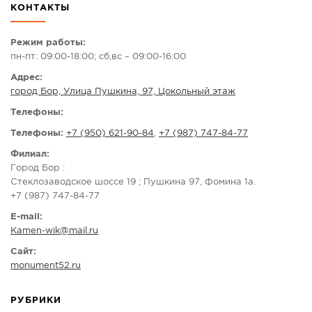
КОНТАКТЫ
СПРАВКА
КАМЕРЫ
Режим работы:
пн-пт: 09:00-18:00; сб,вс – 09:00-16:00
КОНКУРСЫ
Адрес:
СТАТЬИ
город Бор, Улица Пушкина, 97, Цокольный этаж
ГОЛОСОВАНИЯ
Телефоны:
ПРЕДЛОЖИТЬ НОВОСТЬ
Телефоны:
+7 (950) 621-90-84
,
+7 (987) 747-84-77
ФОТО
Филиал:
Город Бор :
Стеклозаводское шоссе 19 ; Пушкина 97, Фомина 1а.
+7 (987) 747-84-77
E-mail:
Kamen-wik
@
mail.ru
Сайт:
monument52.ru
РУБРИКИ