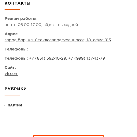
КОНТАКТЫ
СПРАВКА
КАМЕРЫ
Режим работы:
пн-пт: 08:00-17:00; сб,вс – выходной
КОНКУРСЫ
Адрес:
СТАТЬИ
город Бор, ул. Стеклозаводское шоссе, 18, офис 913
ГОЛОСОВАНИЯ
Телефоны:
ПРЕДЛОЖИТЬ НОВОСТЬ
Телефоны:
+7 (831) 592-10-29
,
+7 (999) 137-13-79
ФОТО
Сайт:
vk.com
РУБРИКИ
ПАРТИИ